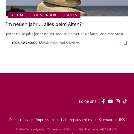
ALLGÄU
BAD MEINBERG
EVENTS
Im neuen Jahr … alles beim Alten?
Jedes neue Jahr, jeder neuer Tag ist ein neuer Anfang. Was möchtest…
YOGA-PSYCHOLOGIE
VOR 13 JAHREN
558 VIEWS
Folge uns
Datenschutz
Impressum
Haftungsausschluss
Sitemap
RSS
© 2026 Yoga Vidya e.V. · Yogaweg 7 · 32805 Horn‑Bad Meinberg · +49 5234 87‑0 ·