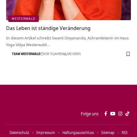
WESTERWALD
Das Leben ist ständige Veränderung
In diesem Artikel schreibt Swami Divyananda, Ashramleiterin im Haus
Yoga Vidya Westerwald…
TEAM WESTERWALD
VOR 10 JAHREN
585 VIEWS
Folge uns
Datenschutz
Impressum
Haftungsausschluss
Sitemap
RSS