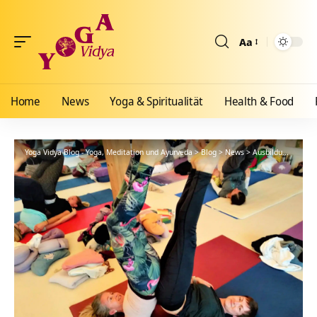
Aa
Größenänderun
Home
News
Yoga & Spiritualität
Health & Food
Yoga Vidya Blog - Yoga, Meditation und Ayurveda
>
Blog
>
News
>
Ausbildungen
>
Ne