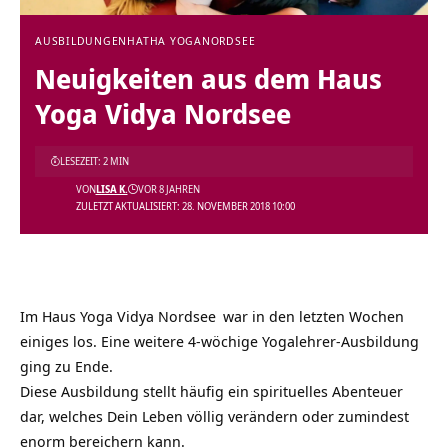
AUSBILDUNGEN
HATHA YOGA
NORDSEE
Neuigkeiten aus dem Haus
Yoga Vidya Nordsee
LESEZEIT: 2 MIN
VON
LISA K.
VOR 8 JAHREN
ZULETZT AKTUALISIERT: 28. NOVEMBER 2018 10:00
Im Haus
Yoga Vidya Nordsee
war in den letzten Wochen
einiges los. Eine weitere
4-wöchige Yogalehrer-Ausbildung
ging zu Ende.
Diese Ausbildung stellt häufig ein spirituelles Abenteuer
dar, welches Dein Leben völlig verändern oder zumindest
enorm bereichern kann.