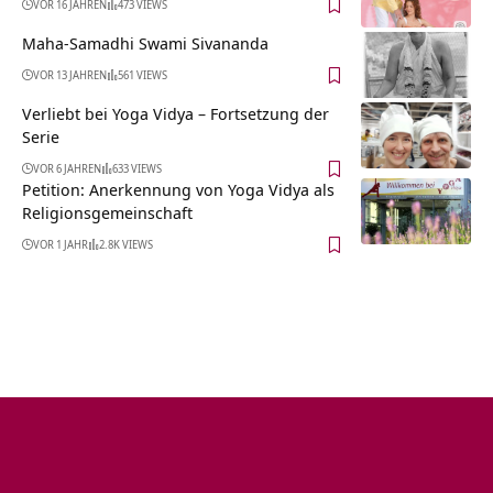
VOR 16 JAHREN
473 VIEWS
Maha-Samadhi Swami Sivananda
VOR 13 JAHREN
561 VIEWS
Verliebt bei Yoga Vidya – Fortsetzung der
Serie
VOR 6 JAHREN
633 VIEWS
Petition: Anerkennung von Yoga Vidya als
Religionsgemeinschaft
VOR 1 JAHR
2.8K VIEWS