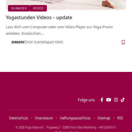
SUKADEV
VIDEO
Yogastunden Videos – update
Lass dich vom Computer oder vom Video Player zur Yoga-Praxis
anleiten. Inzwischen…
SUKADEV
VOR 16 JAHREN
467 VIEWS
Folge uns
Datenschutz
Impressum
Haftungsausschluss
Sitemap
RSS
© 2026 Yoga Vidya e.V. · Yogaweg 7 · 32805 Horn‑Bad Meinberg · +49 5234 87‑0 ·