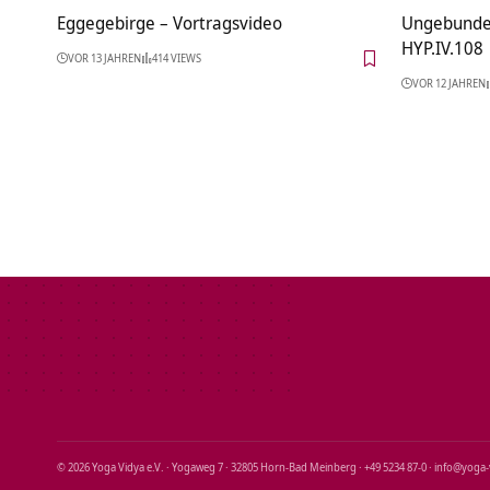
Eggegebirge‏‎ – Vortragsvideo
Ungebunden
HYP.IV.108
VOR 13 JAHREN
414 VIEWS
VOR 12 JAHREN
© 2026 Yoga Vidya e.V. · Yogaweg 7 · 32805 Horn‑Bad Meinberg · +49 5234 87‑0 · info@yoga