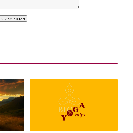
tive: