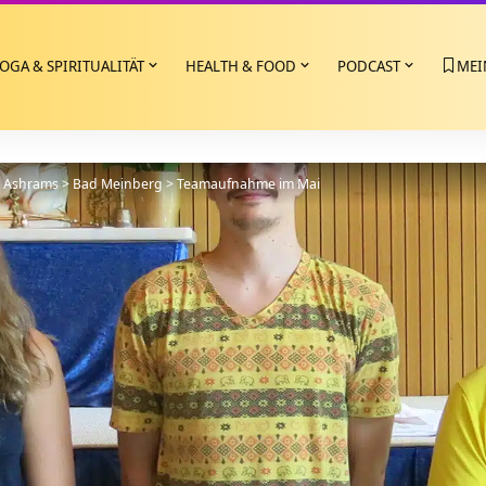
OGA & SPIRITUALITÄT
HEALTH & FOOD
PODCAST
MEI
>
Ashrams
>
Bad Meinberg
>
Teamaufnahme im Mai