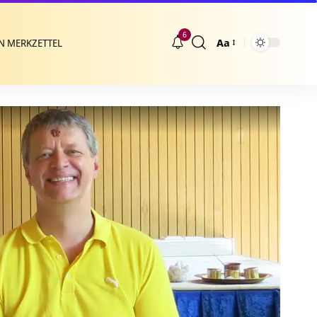
6
Aa
N MERKZETTEL
Größenänderung