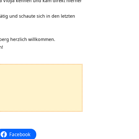
oga Vidya kennen und kam direkt hierher
ätig und schaute sich in den letzten
berg herzlich willkommen.
n!
Facebook