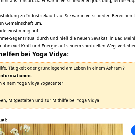
ommt aus Innsbruck. Er war in verschiedenen Jobs tätig, lernte Y
sbildung zu Industriekauffrau. Sie war in verschieden Bereichen t
llen Gemeinschaft um.
ide einstimmig auf.
hme-Segensritual durch und hieß die neuen
Sevakas
in Bad Mein
r
ihm viel Kraft und Energie auf seinem
spirituellen Weg
verleihe
elfen bei Yoga Vidya:
ilfe, Tätigkeit oder grundlegend am Leben in einem
Ashram
?
 Informationen:
n einem Yoga Vidya Yogacenter
n, Mitgestalten und zur Mithilfe bei Yoga Vidya
ual: