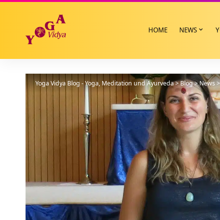
HOME
NEWS
Y
Yoga Vidya Blog - Yoga, Meditation und Ayurveda
>
Blog
>
News