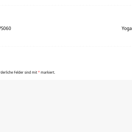
YVS060
Yoga
rderliche Felder sind mit
*
markiert.