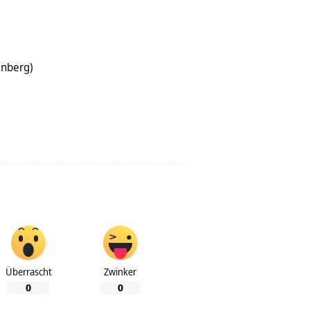
inberg)
Überrascht
Zwinker
0
0