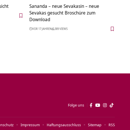
sicht
Sananda – neue Sevakasin – neue
Sevakas gesucht Broschüre zum
Download
VOR 17 JAHREN
389 VIEWS
Folge uns
enschutz
Impressum
Haftungsausschluss
Sitemap
RSS