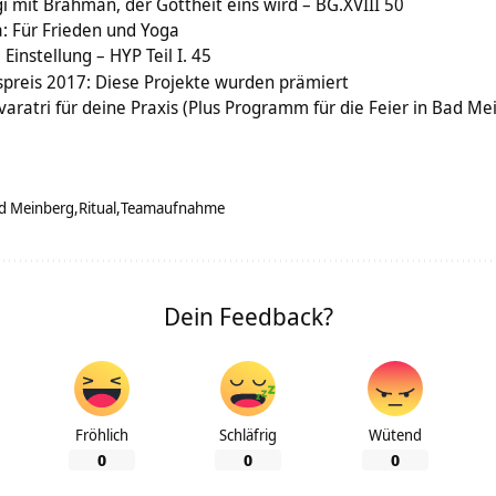
gi mit Brahman, der Gottheit eins wird – BG.XVIII 50
: Für Frieden und Yoga
Einstellung – HYP Teil I. 45
spreis 2017: Diese Projekte wurden prämiert
varatri für deine Praxis (Plus Programm für die Feier in Bad Me
d Meinberg
Ritual
Teamaufnahme
Dein Feedback?
Fröhlich
Schläfrig
Wütend
0
0
0