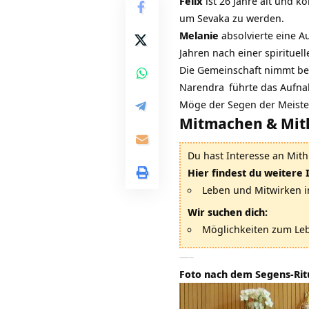
Felix
ist 26 Jahre alt und k
um Sevaka zu werden.
Melanie
absolvierte eine Au
Jahren nach einer spiritue
Die Gemeinschaft nimmt be
Narendra
führte das Aufna
Möge der Segen der
Meiste
Mitmachen & Mith
Du hast Interesse an Mith
Hier findest du weitere
Leben und Mitwirken i
Wir suchen dich:
Möglichkeiten zum Lebe
—–
Foto nach dem Segens-Rit