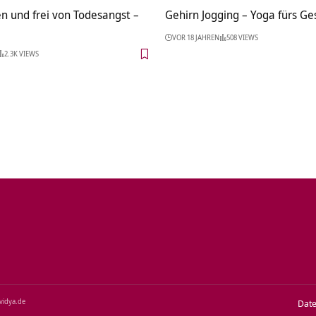
 und frei von Todesangst –
Gehirn Jogging – Yoga fürs Ge
VOR 18 JAHREN
508 VIEWS
2.3K VIEWS
‑vidya.de
Dat