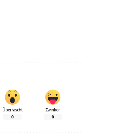
Überrascht
Zwinker
0
0