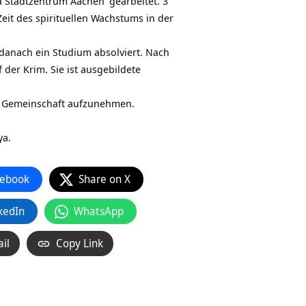
a Stadtzentrum Aachen
gearbeitet. 3
Zeit des spirituellen Wachstums in der
danach ein Studium absolviert. Nach
 der Krim. Sie ist ausgebildete
le Gemeinschaft aufzunehmen.
ya.
ebook
Share on X
kedIn
WhatsApp
il
Copy Link