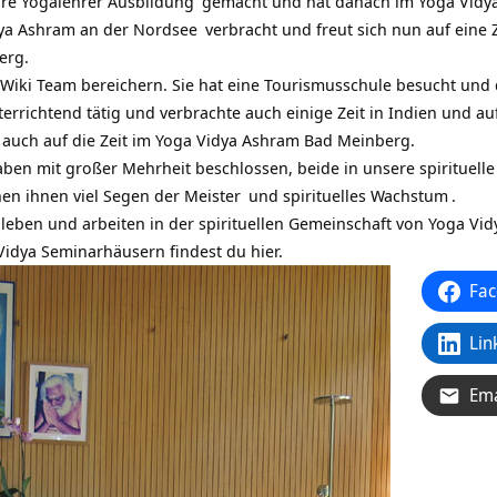
hre
Yogalehrer Ausbildung
gemacht und hat danach im
Yoga Vidy
ya Ashram an der Nordsee
verbracht und freut sich nun auf eine 
erg.
 Wiki Team bereichern.
Sie hat eine Tourismusschule besucht und 
errichtend tätig und verbrachte auch einige Zeit in Indien und auf
h auch auf die Zeit im Yoga Vidya Ashram Bad Meinberg.
ben mit großer Mehrheit beschlossen, beide in unsere spirituel
en ihnen viel Segen der
Meister
und
spirituelles Wachstum
.
leben und arbeiten in der spirituellen Gemeinschaft von Yoga Vid
Vidya Seminarhäusern findest du hier.
Fac
Lin
Ema