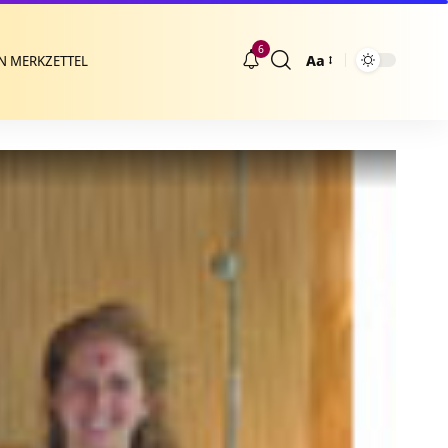
6
Aa
N MERKZETTEL
Größenänderung