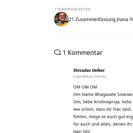
VORHERIGER ARTIKEL
21 Zusammenfassung Jnana Y
1 Kommentar
Shivadas Oelker
3. Juni 2014 um 13:37 Uhr
OM OM OM
Om Namo Bhagavate Sivanan
Om, liebe Krishnapriya, liebe 
wie schön, dass ihr hier se
fühlen, möge es euch gut er
für euch und allen, denen ih
Hari Om