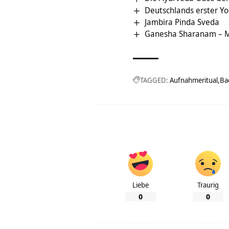
Deutschlands erster Y
Jambira Pinda Sveda
Ganesha Sharanam – M
TAGGED:
Aufnahmeritual
Ba
Liebe
Traurig
0
0