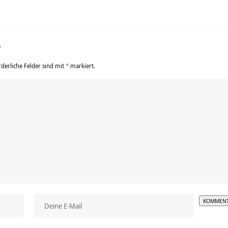
r
rderliche Felder sind mit
*
markiert.
Alterna