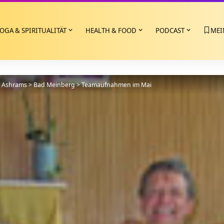
OGA & SPIRITUALITÄT
HEALTH & FOOD
PODCAST
MEI
>
Ashrams
>
Bad Meinberg
>
Teamaufnahmen im Mai