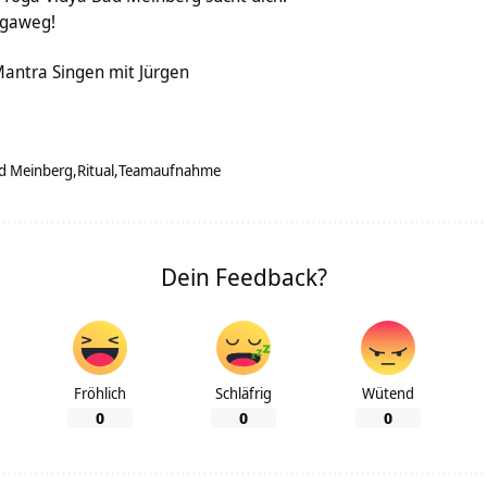
ogaweg!
antra Singen mit Jürgen
d Meinberg
Ritual
Teamaufnahme
Dein Feedback?
Fröhlich
Schläfrig
Wütend
0
0
0