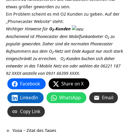
etwas größer geworden zu sein.
Ein Problem scheint es mit O2 Kunden zu geben. Auf der
„Phonecaster Website“ steht:
Wichtiger Hinweise für
O
-Kunden
2
Anscheinend ist Phonecaster dem Mobilfunkanbieter O
zu
2
populär geworden. Daher sind die normalen Phonecaster
Rufnummern aus dem O
-Netz seit Ende August nur noch stark
2
eingeschränkt zu erreichen. O
-Kunden buchen sich daher
2
entweder in das T-Mobile Netz ein oder wählen die
06221 187
92 XXXX
anstelle von
0931 66399 XXXX
.
Facebook
Share on X
LinkedIn
WhatsApp
Email
Copy Link
Yoga – Zitat des Tages