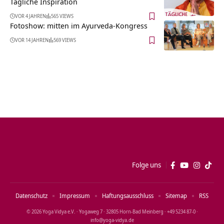
Tägliche Inspiration
VOR 4 JAHREN
565 VIEWS
Fotoshow: mitten im Ayurveda-Kongress
VOR 14 JAHREN
569 VIEWS
Folge uns
Datenschutz
Impressum
Haftungsausschluss
Sitemap
RSS
© 2026 Yoga Vidya e.V. · Yogaweg 7 · 32805 Horn‑Bad Meinberg · +49 5234 87‑0 ·
info@yoga‑vidya.de