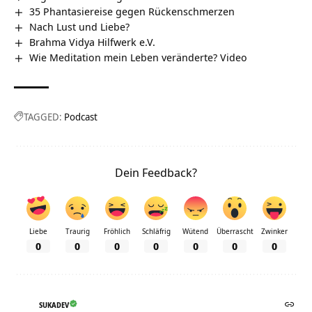
35 Phantasiereise gegen Rückenschmerzen
Nach Lust und Liebe?
Brahma Vidya Hilfwerk e.V.
Wie Meditation mein Leben veränderte? Video
TAGGED:
Podcast
Dein Feedback?
Liebe
Traurig
Fröhlich
Schläfrig
Wütend
Überrascht
Zwinker
0
0
0
0
0
0
0
SUKADEV