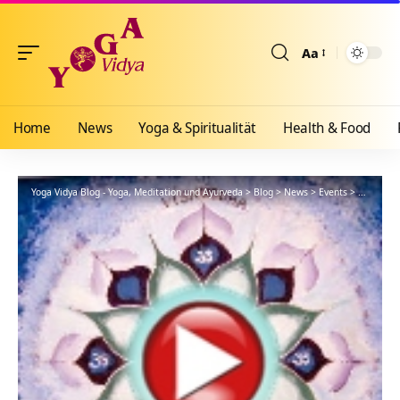
Aa
Größenänderun
Home
News
Yoga & Spiritualität
Health & Food
Yoga Vidya Blog - Yoga, Meditation und Ayurveda
>
Blog
>
News
>
Events
>
Kleine Wa