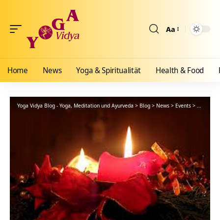
Aa
Größenänderun
Home
News
Yoga & Spiritualität
Health & Food
Yoga Vidya Blog - Yoga, Meditation und Ayurveda
>
Blog
>
News
>
Events
>
Was Yogis