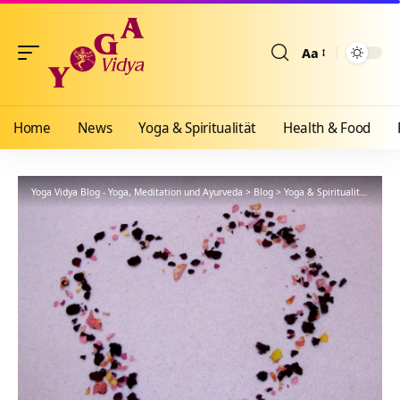
Aa
Größenänderun
Home
News
Yoga & Spiritualität
Health & Food
Yoga Vidya Blog - Yoga, Meditation und Ayurveda
>
Blog
>
Yoga & Spiritualität
>
Hath