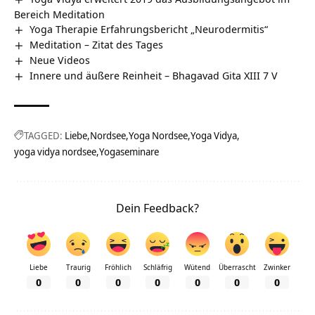
Bereich Meditation
Yoga Therapie Erfahrungsbericht „Neurodermitis“
Meditation – Zitat des Tages
Neue Videos
Innere und äußere Reinheit – Bhagavad Gita XIII 7 V
TAGGED:
Liebe
Nordsee
Yoga Nordsee
Yoga Vidya
yoga vidya nordsee
Yogaseminare
Dein Feedback?
Liebe
Traurig
Fröhlich
Schläfrig
Wütend
Überrascht
Zwinker
0
0
0
0
0
0
0