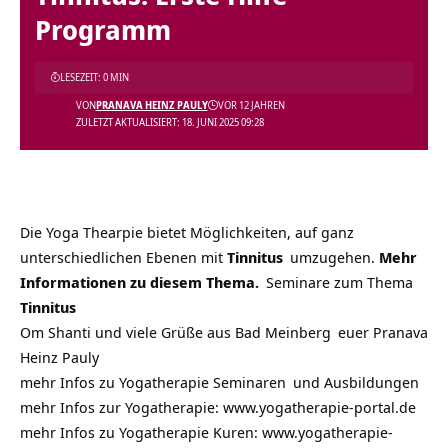
Programm
LESEZEIT: 0 MIN
VON
PRANAVA HEINZ PAULY
VOR 12 JAHREN
ZULETZT AKTUALISIERT: 18. JUNI 2025 09:28
Die Yoga Thearpie bietet Möglichkeiten, auf ganz
unterschiedlichen Ebenen mit
Tinnitus
umzugehen.
Mehr
Informationen zu diesem Thema.
Seminare zum Thema
Tinnitus
Om Shanti und viele Grüße aus
Bad Meinberg
euer Pranava
Heinz Pauly
mehr Infos zu Yogatherapie
Seminaren
und
Ausbildungen
mehr Infos zur Yogatherapie:
www.yogatherapie-portal.de
mehr Infos zu Yogatherapie Kuren: www.yogatherapie-