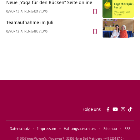
Neue „Yoga für den Rücken“ Seite online
VOR 13 JAHREN
424 VIEWS
Teamaufnahme im Juli
VOR 12 JAHREN
486 VIEWS
Folge uns
Datenschutz
Impressum
Haftungsausschluss
Sitemap
RSS
© 2026 Yoga Vidya e.V. · Yogaweg 7 · 32805 Horn‑Bad Meinberg · +49 5234 87‑0 ·