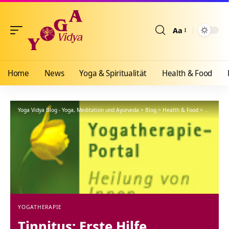
Aa
Größenänderun
Home
News
Yoga & Spiritualität
Health & Food
Yoga Vidya Blog - Yoga, Meditation und Ayurveda
>
Blog
>
Health & Food
>
Yogathera
YOGATHERAPIE
Tinnitus: Erste Hilfe