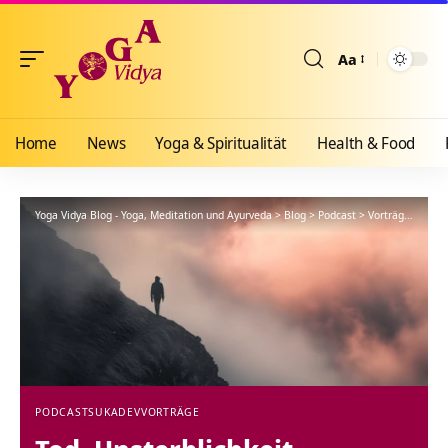
Aa
Größenänderun
Home
News
Yoga & Spiritualität
Health & Food
Yoga Vidya Blog - Yoga, Meditation und Ayurveda
>
Blog
>
Podcast
>
Vorträge
>
Tod, 
PODCAST
SUKADEV
VORTRÄGE