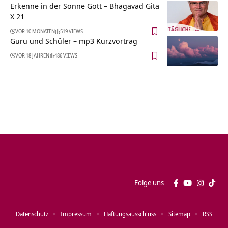
Erkenne in der Sonne Gott – Bhagavad Gita
X 21
VOR 10 MONATEN
519 VIEWS
Guru und Schüler – mp3 Kurzvortrag
VOR 18 JAHREN
486 VIEWS
Folge uns
Datenschutz
Impressum
Haftungsausschluss
Sitemap
RSS