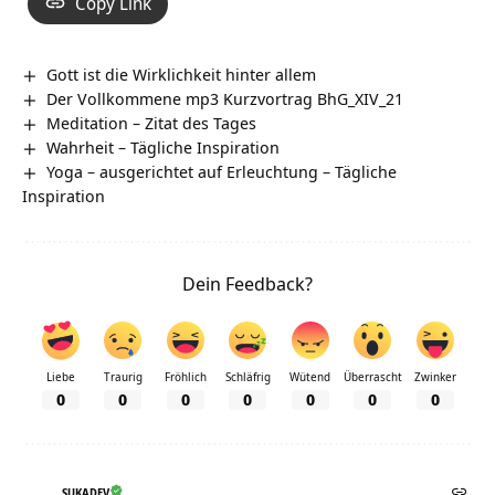
Copy Link
Gott ist die Wirklichkeit hinter allem
Der Vollkommene mp3 Kurzvortrag BhG_XIV_21
Meditation – Zitat des Tages
Wahrheit – Tägliche Inspiration
Yoga – ausgerichtet auf Erleuchtung – Tägliche
Inspiration
Dein Feedback?
Liebe
Traurig
Fröhlich
Schläfrig
Wütend
Überrascht
Zwinker
0
0
0
0
0
0
0
SUKADEV