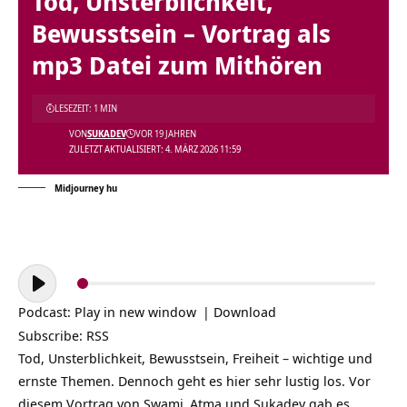
Tod, Unsterblichkeit,
Bewusstsein – Vortrag als
mp3 Datei zum Mithören
LESEZEIT: 1 MIN
VON
SUKADEV
VOR 19 JAHREN
ZULETZT AKTUALISIERT: 4. MÄRZ 2026 11:59
Midjourney hu
Audio-
Player
Podcast:
Play in new window
|
Download
Subscribe:
RSS
Tod, Unsterblichkeit, Bewusstsein, Freiheit – wichtige und
ernste Themen. Dennoch geht es hier sehr lustig los. Vor
diesem Vortrag von
Swami
Atma und Sukadev gab es