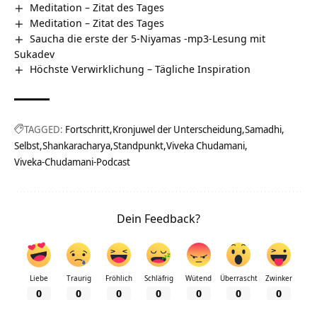
Meditation – Zitat des Tages
Meditation – Zitat des Tages
Saucha die erste der 5-Niyamas -mp3-Lesung mit
Sukadev
Höchste Verwirklichung – Tägliche Inspiration
TAGGED:
Fortschritt
Kronjuwel der Unterscheidung
Samadhi
Selbst
Shankaracharya
Standpunkt
Viveka Chudamani
Viveka-Chudamani-Podcast
Dein Feedback?
Liebe
Traurig
Fröhlich
Schläfrig
Wütend
Überrascht
Zwinker
0
0
0
0
0
0
0