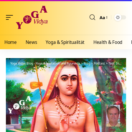
Aa
Größenänderun
Home
News
Yoga & Spiritualität
Health & Food
Yoga Vidya Blog - Yoga, Meditation und Ayurveda
>
Blog
>
Podcast
>
Tägl. Inspiration