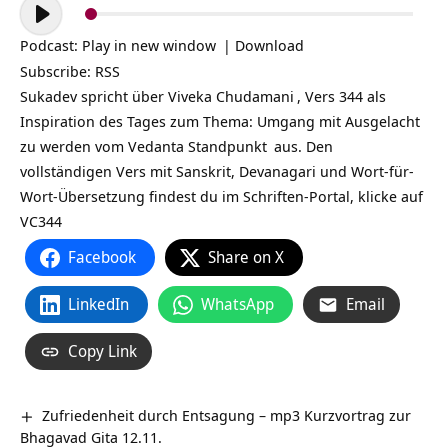
Audio-
Player
Podcast:
Play in new window
|
Download
Subscribe:
RSS
Sukadev spricht über
Viveka Chudamani
, Vers 344 als
Inspiration des Tages zum Thema: Umgang mit Ausgelacht
zu werden vom Vedanta
Standpunkt
aus. Den
vollständigen Vers mit Sanskrit, Devanagari und Wort-für-
Wort-Übersetzung findest du im Schriften-Portal, klicke auf
VC344
Facebook
Share on X
LinkedIn
WhatsApp
Email
Copy Link
Zufriedenheit durch Entsagung – mp3 Kurzvortrag zur
Bhagavad Gita 12.11.