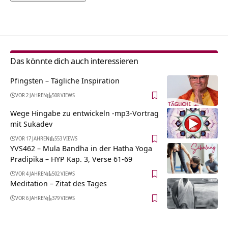
Alternative:
Das könnte dich auch interessieren
Pfingsten – Tägliche Inspiration
VOR 2 JAHREN
508 VIEWS
Wege Hingabe zu entwickeln -mp3-Vortrag
mit Sukadev
VOR 17 JAHREN
553 VIEWS
YVS462 – Mula Bandha in der Hatha Yoga
Pradipika – HYP Kap. 3, Verse 61-69
VOR 4 JAHREN
502 VIEWS
Meditation – Zitat des Tages
VOR 6 JAHREN
379 VIEWS