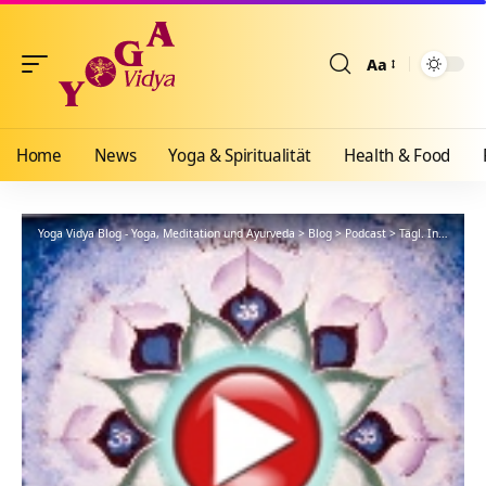
Aa
Größenänderun
Home
News
Yoga & Spiritualität
Health & Food
Yoga Vidya Blog - Yoga, Meditation und Ayurveda
>
Blog
>
Podcast
>
Tägl. Inspiration