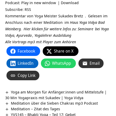
Podcast:
Play in new window
|
Download
Subscribe:
RSS
Kommentar von Yoga Meister
Sukadev Bretz
. Gelesen im
Anschluss nach einer
Meditation
im
Haus Yoga Vidya Bad
Meinberg.
Hier klicken für weitere Infos zu:
Seminare
bei Yoga
Vidya,
Ayurveda
,
Yogalehrer Ausbildung
Alle Vortrags mp3 mit Player zum Anhören
Facebook
Share on X
LinkedIn
WhatsApp
Email
Copy Link
Yoga am Morgen für Anfänger:innen und Mittelstufe |
30 Min Yogapraxis mit Sukadev | Yoga Vidya
Meditation über die Sieben Chakras mp3 Podcast
Meditation – Zitat des Tages
YVS145 – Bhakti Yoga – Teil 17: Gebet