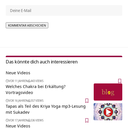
Alternative:
Das könnte dich auch interessieren
Neue Videos
VOR 11 JAHREN
443 VIEWS
Welches Chakra bei Erkältung?
Vortragsvideo
VOR 16 JAHREN
557 VIEWS
Tapas als Teil des Kriya Yoga mp3-Lesung
mit Sukadev
VOR 17 JAHREN
536 VIEWS
Neue Videos