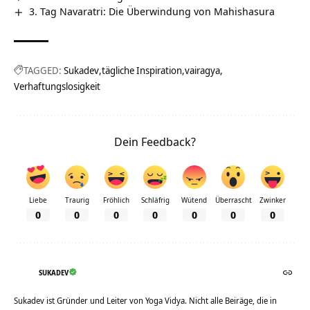
3. Tag Navaratri: Die Überwindung von Mahishasura
TAGGED:
Sukadev
tägliche Inspiration
vairagya
Verhaftungslosigkeit
Dein Feedback?
Liebe
Traurig
Fröhlich
Schläfrig
Wütend
Überrascht
Zwinker
0
0
0
0
0
0
0
SUKADEV
Sukadev ist Gründer und Leiter von Yoga Vidya. Nicht alle Beiräge, die in