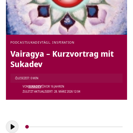
PODCAST
SUKADEV
TÄGL. INSPIRATION
Vairagya – Kurzvortrag mit
Sukadev
LESEZEIT: 0 MIN
VON
SUKADEV
VOR 16 JAHREN
ZULETZT AKTUALISIERT: 28. MÄRZ 2026 12:04
Audio-
Player