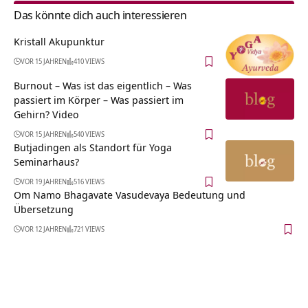
Das könnte dich auch interessieren
Kristall Akupunktur
VOR 15 JAHREN
410 VIEWS
Burnout – Was ist das eigentlich – Was
passiert im Körper – Was passiert im
Gehirn? Video
VOR 15 JAHREN
540 VIEWS
Butjadingen als Standort für Yoga
Seminarhaus?
VOR 19 JAHREN
516 VIEWS
Om Namo Bhagavate Vasudevaya Bedeutung und
Übersetzung
VOR 12 JAHREN
721 VIEWS