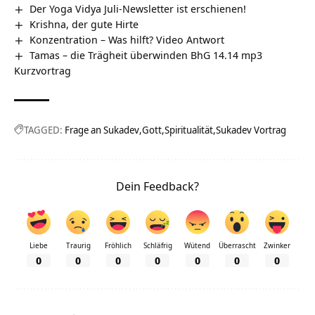
Der Yoga Vidya Juli-Newsletter ist erschienen!
Krishna, der gute Hirte
Konzentration – Was hilft? Video Antwort
Tamas – die Trägheit überwinden BhG 14.14 mp3
Kurzvortrag
TAGGED:
Frage an Sukadev
Gott
Spiritualität
Sukadev Vortrag
Dein Feedback?
Liebe
Traurig
Fröhlich
Schläfrig
Wütend
Überrascht
Zwinker
0
0
0
0
0
0
0