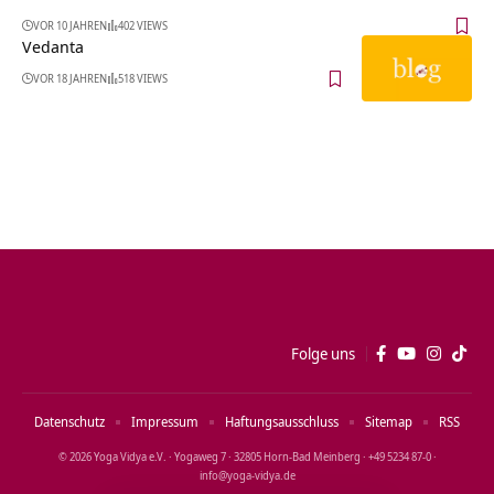
VOR 10 JAHREN
402 VIEWS
Vedanta
VOR 18 JAHREN
518 VIEWS
Folge uns
Datenschutz
Impressum
Haftungsausschluss
Sitemap
RSS
© 2026 Yoga Vidya e.V. · Yogaweg 7 · 32805 Horn‑Bad Meinberg · +49 5234 87‑0 ·
info@yoga‑vidya.de