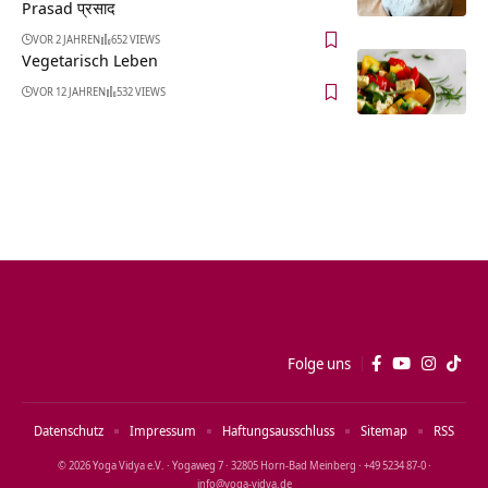
Prasad प्रसाद
VOR 2 JAHREN
652 VIEWS
Vegetarisch Leben
VOR 12 JAHREN
532 VIEWS
Folge uns
Datenschutz
Impressum
Haftungsausschluss
Sitemap
RSS
© 2026 Yoga Vidya e.V. · Yogaweg 7 · 32805 Horn‑Bad Meinberg · +49 5234 87‑0 ·
info@yoga‑vidya.de