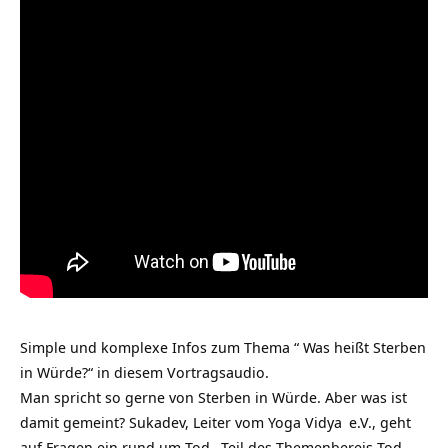
Simple und komplexe Infos zum Thema “ Was heißt Sterben
in Würde?“ in diesem Vortragsaudio.
Man spricht so gerne von Sterben in Würde. Aber was ist
damit gemeint? Sukadev, Leiter vom
Yoga Vidya
e.V., geht
auf Fragen ein rund um
Tod
, Teil des Themenbereis
Tod
.