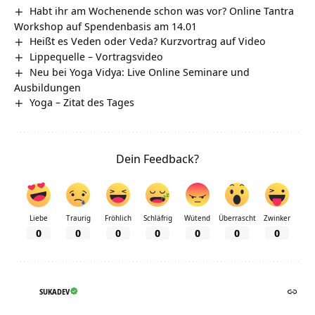
Habt ihr am Wochenende schon was vor? Online Tantra
Workshop auf Spendenbasis am 14.01
Heißt es Veden oder Veda? Kurzvortrag auf Video
Lippequelle‏‎ – Vortragsvideo
Neu bei Yoga Vidya: Live Online Seminare und
Ausbildungen
Yoga – Zitat des Tages
Dein Feedback?
Liebe
Traurig
Fröhlich
Schläfrig
Wütend
Überrascht
Zwinker
0
0
0
0
0
0
0
SUKADEV