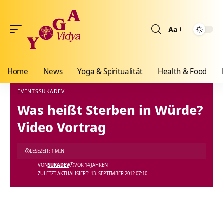
Aa
Größenänderun
Home
News
Yoga & Spiritualität
Health & Food
EVENTS
SUKADEV
Was heißt Sterben in Würde?
Yoga Vidya Blog - Yoga, Meditation und Ayurveda
>
Blog
>
News
>
Events
>
Was heißt
Video Vortrag
LESEZEIT: 1 MIN
VON
SUKADEV
VOR 14 JAHREN
ZULETZT AKTUALISIERT: 13. SEPTEMBER 2012 07:10