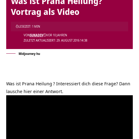
Was ist Prana Heilung?
Vortrag als Video
LESEZEIT: 1 MIN
VON
SUKADEV
VOR 10 JAHREN
ZULETZT AKTUALISIERT: 29. AUGUST 2016 14:38
Midjourney hu
Was ist Prana Heilung
? Interessiert dich diese Frage? Dann
lausche hier einer Antwort.