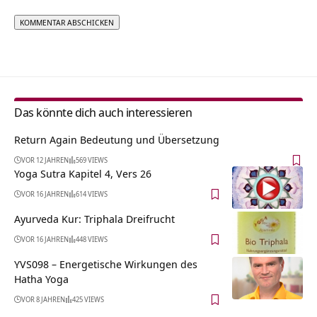
Alternative:
Das könnte dich auch interessieren
Return Again Bedeutung und Übersetzung
VOR 12 JAHREN
569 VIEWS
Yoga Sutra Kapitel 4, Vers 26
VOR 16 JAHREN
614 VIEWS
Ayurveda Kur: Triphala Dreifrucht
VOR 16 JAHREN
448 VIEWS
YVS098 – Energetische Wirkungen des
Hatha Yoga
VOR 8 JAHREN
425 VIEWS