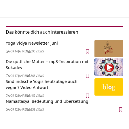
Alternative:
Das könnte dich auch interessieren
Yoga Vidya Newsletter Juni
VOR 14 JAHREN
590 VIEWS
Die göttliche Mutter – mp3-Inspiration mit
Sukadev
VOR 17 JAHREN
566 VIEWS
Sind indische Yogis heutzutage auch
vegan? Video Antwort
VOR 12 JAHREN
452 VIEWS
Namastasyai Bedeutung und Übersetzung
VOR 12 JAHREN
839 VIEWS