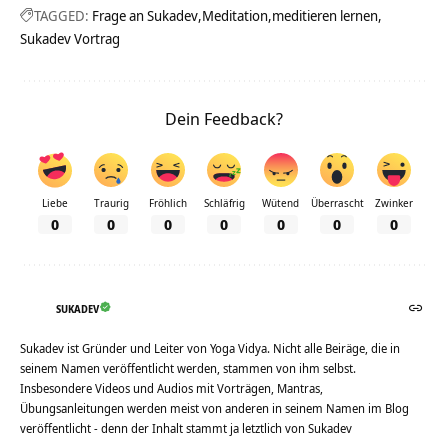
TAGGED:
Frage an Sukadev
Meditation
meditieren lernen
Sukadev Vortrag
Dein Feedback?
Liebe
Traurig
Fröhlich
Schläfrig
Wütend
Überrascht
Zwinker
0
0
0
0
0
0
0
SUKADEV
Sukadev ist Gründer und Leiter von Yoga Vidya. Nicht alle Beiräge, die in
seinem Namen veröffentlicht werden, stammen von ihm selbst.
Insbesondere Videos und Audios mit Vorträgen, Mantras,
Übungsanleitungen werden meist von anderen in seinem Namen im Blog
veröffentlicht - denn der Inhalt stammt ja letztlich von Sukadev