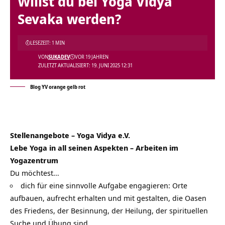
Willst du bei Yoga Vidya
Sevaka werden?
LESEZEIT: 1 MIN
VON
SUKADEV
VOR 19 JAHREN
ZULETZT AKTUALISIERT: 19. JUNI 2025 12:31
Blog YV orange gelb rot
Stellenangebote – Yoga Vidya e.V.
Lebe Yoga in all seinen Aspekten – Arbeiten im
Yogazentrum
Du möchtest…
dich für eine sinnvolle Aufgabe engagieren: Orte
aufbauen, aufrecht erhalten und mit gestalten, die Oasen
des Friedens, der Besinnung, der Heilung, der spirituellen
Suche und Übung sind