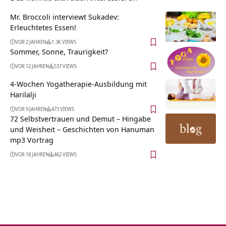
Mr. Broccoli interviewt Sukadev:
Erleuchtetes Essen!
VOR 2 JAHREN
1.3K VIEWS
Sommer, Sonne, Traurigkeit?
VOR 12 JAHREN
537 VIEWS
4-Wochen Yogatherapie-Ausbildung mit
Harilalji
VOR 9 JAHREN
473 VIEWS
72 Selbstvertrauen und Demut – Hingabe
und Weisheit – Geschichten von Hanuman
mp3 Vortrag
VOR 18 JAHREN
462 VIEWS