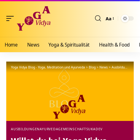
Aa
Größenänderun
Home
News
Yoga & Spiritualität
Health & Food
Yoga Vidya Blog - Yoga, Meditation und Ayurveda
>
Blog
>
News
>
Ausbildungen
>
Wi
AUSBILDUNGEN
AYURVEDA
GEMEINSCHAFT
SUKADEV