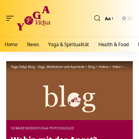
Aa
Größenänderun
Home
News
Yoga & Spiritualität
Health & Food
Yoga Vidya Blog - Yoga, Meditation und Ayurveda
>
Blog
>
Videos
>
Video
>
Wohin mit
SUKADEV
VIDEO
YOGA PSYCHOLOGIE