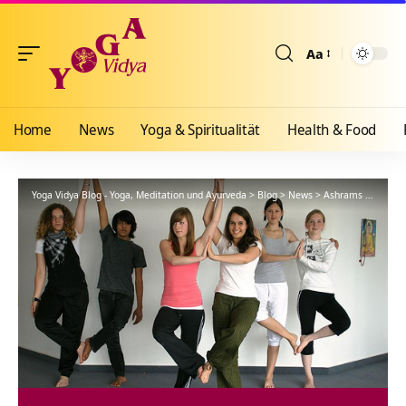
Aa
Größenänderun
Home
News
Yoga & Spiritualität
Health & Food
Yoga Vidya Blog - Yoga, Meditation und Ayurveda
>
Blog
>
News
>
Ashrams
>
Bad Me