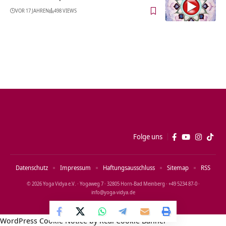
VOR 17 JAHREN
498 VIEWS
Folge uns
Datenschutz
Impressum
Haftungsausschluss
Sitemap
RSS
© 2026 Yoga Vidya e.V. · Yogaweg 7 · 32805 Horn‑Bad Meinberg · +49 5234 87‑0 ·
info@yoga‑vidya.de
WordPress Cookie Notice by Real Cookie Banner