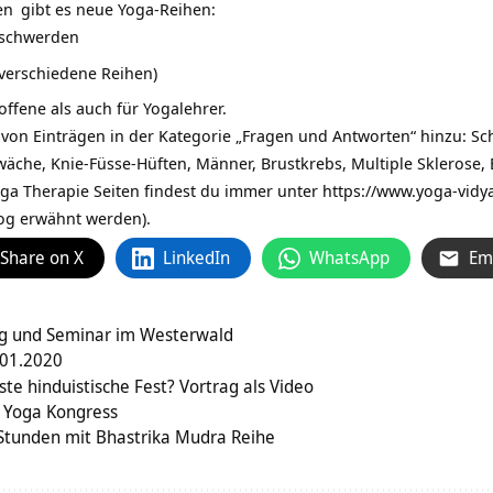
en
gibt es neue Yoga-Reihen:
eschwerden
 verschiedene Reihen)
offene als auch für Yogalehrer.
von Einträgen in der Kategorie „Fragen und Antworten“ hinzu: S
che, Knie-Füsse-Hüften, Männer, Brustkrebs, Multiple Sklerose, E
oga Therapie Seiten findest du immer unter https://www.yoga-vid
log erwähnt werden).
Share on X
LinkedIn
WhatsApp
Em
g und Seminar im Westerwald
.01.2020
ste hinduistische Fest? Vortrag als Video
 Yoga Kongress
Stunden mit Bhastrika Mudra Reihe