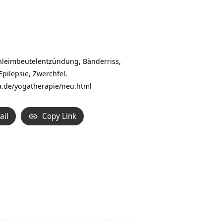
chleimbeutelentzündung, Bänderriss,
pilepsie, Zwerchfel.
ya.de/yogatherapie/neu.html
ail
Copy Link