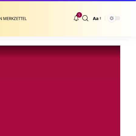
5
Aa
N MERKZETTEL
Größenänderung