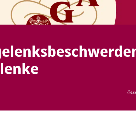
rgelenksbeschwerde
elenke
LES