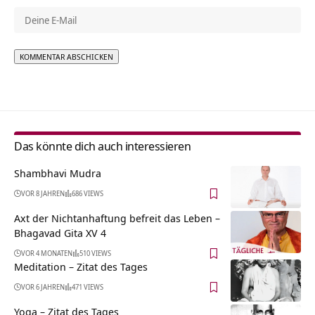
Alternative:
Das könnte dich auch interessieren
Shambhavi Mudra
VOR 8 JAHREN
686 VIEWS
Axt der Nichtanhaftung befreit das Leben –
Bhagavad Gita XV 4
VOR 4 MONATEN
510 VIEWS
Meditation – Zitat des Tages
VOR 6 JAHREN
471 VIEWS
Yoga – Zitat des Tages