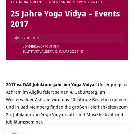
ALLGÄU
BAD MEINBERG
EVENTS
NORDSEE
WESTERWALD
25 Jahre Yoga Vidya – Events
2017
LESEZEIT: 8 MIN
VON
DIRK
VOR 10 JAHREN
ZULETZT AKTUALISIERT: 13. JANUAR 2026 11:47
2017 ist DAS Jubiläumsjahr bei
Yoga Vidya
!
Unser jüngster
Ashram im Allgäu feiert seinen 4. Geburtstag. Im
Westerwalder Ashram wird das 20-jährige Bestehen gefeiert
und in Bad Meinberg finden die großen Feierlichkeiten zum
25. Jubiläum von
Yoga Vidya
statt – mit
Musikfestival
und
Jubiläumsseminar.