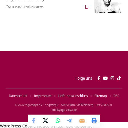
VOR 15 JAHREN
555 VIEWS
Folge uns
Datenschutz
Impressum
Haftungsausschluss
Sitemap
RSS
© 2026 Yoga Vidya e.V. · Yogaweg 7 · 32805 Horn‑Bad Meinberg · +49 5234 87‑0 ·
info@yoga‑vidya.de
WordPress Cookie Notice by Real Cookie Banner