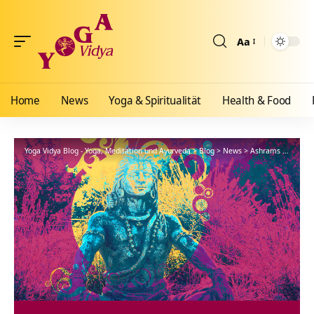
Aa
Größenänderun
Home
News
Yoga & Spiritualität
Health & Food
Yoga Vidya Blog - Yoga, Meditation und Ayurveda
>
Blog
>
News
>
Ashrams
>
Allgäu