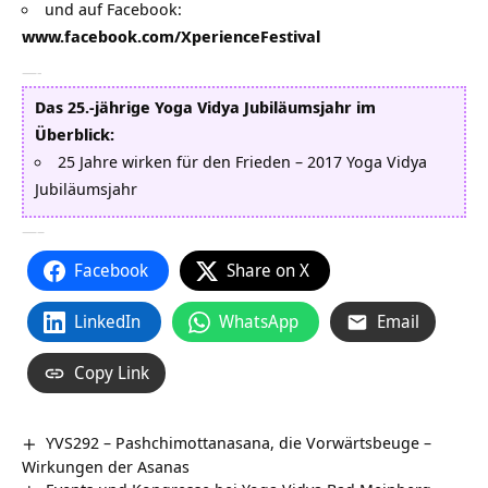
und auf Facebook:
www.facebook.com/XperienceFestival
—-
Das 25.-jährige Yoga Vidya Jubiläumsjahr im
Überblick:
25 Jahre wirken für den Frieden – 2017 Yoga Vidya
Jubiläumsjahr
—–
Facebook
Share on X
LinkedIn
WhatsApp
Email
Copy Link
YVS292 – Pashchimottanasana, die Vorwärtsbeuge –
Wirkungen der Asanas