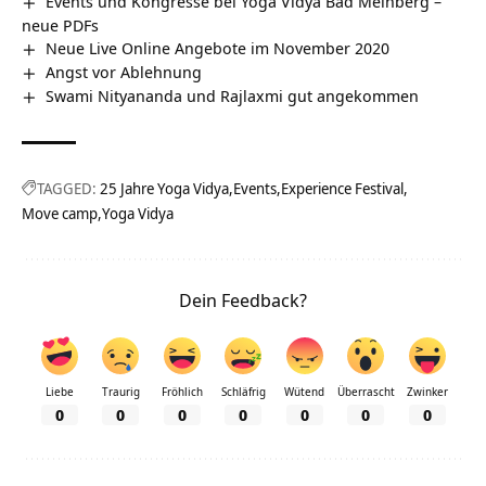
Events und Kongresse bei Yoga Vidya Bad Meinberg –
neue PDFs
Neue Live Online Angebote im November 2020
Angst vor Ablehnung
Swami Nityananda und Rajlaxmi gut angekommen
TAGGED:
25 Jahre Yoga Vidya
Events
Experience Festival
Move camp
Yoga Vidya
Dein Feedback?
Liebe
Traurig
Fröhlich
Schläfrig
Wütend
Überrascht
Zwinker
0
0
0
0
0
0
0