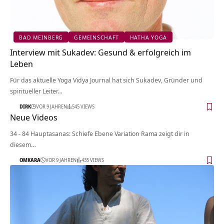
BAD MEINBERG
GEMEINSCHAFT
HATHA YOGA
Interview mit Sukadev: Gesund & erfolgreich im
Leben
Für das aktuelle Yoga Vidya Journal hat sich Sukadev, Gründer und
spiritueller Leiter…
DIRK
VOR 9 JAHREN
545 VIEWS
Neue Videos
34 - 84 Hauptasanas: Schiefe Ebene Variation Rama zeigt dir in
diesem…
OMKARA
VOR 9 JAHREN
435 VIEWS