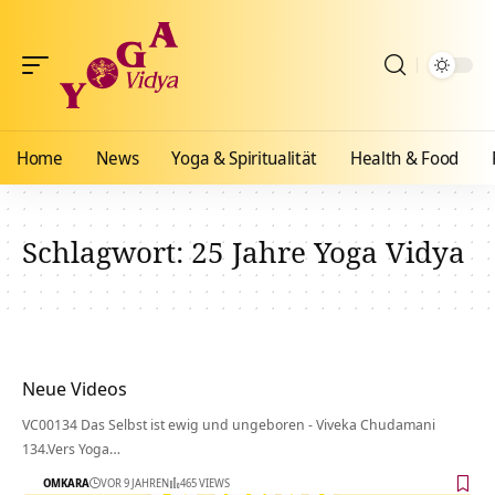
Home
News
Yoga & Spiritualität
Health & Food
Schlagwort:
25 Jahre Yoga Vidya
Neue Videos
VC00134 Das Selbst ist ewig und ungeboren - Viveka Chudamani
134.Vers Yoga…
OMKARA
VOR 9 JAHREN
465 VIEWS