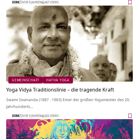
DIRK
VOR 9 JAHREN
467 VIEWS
GEMEINSCHAFT
HATHA YOGA
Yoga Vidya Traditionslinie – die tragende Kraft
Swami Sivananda (1887 - 1963) Einer der großen Yogameister des 20.
Jahrhunderts…
DIRK
VOR 9 JAHREN
602 VIEWS