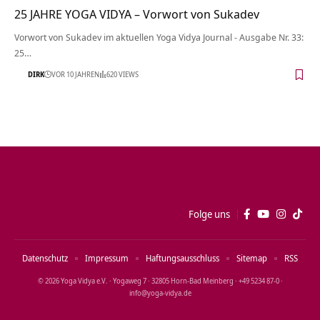
25 JAHRE YOGA VIDYA – Vorwort von Sukadev
Vorwort von Sukadev im aktuellen Yoga Vidya Journal - Ausgabe Nr. 33:
25…
DIRK
VOR 10 JAHREN
620 VIEWS
Folge uns
Datenschutz
Impressum
Haftungsausschluss
Sitemap
RSS
© 2026 Yoga Vidya e.V. · Yogaweg 7 · 32805 Horn‑Bad Meinberg · +49 5234 87‑0 ·
info@yoga‑vidya.de