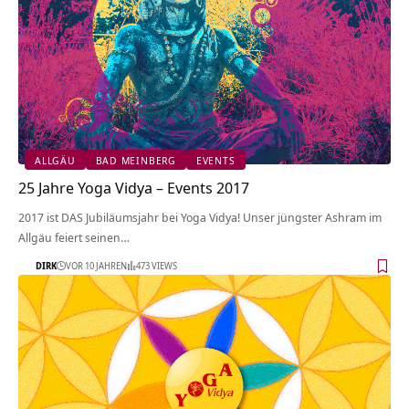
ALLGÄU
BAD MEINBERG
EVENTS
25 Jahre Yoga Vidya – Events 2017
2017 ist DAS Jubiläumsjahr bei Yoga Vidya! Unser jüngster Ashram im
Allgäu feiert seinen…
DIRK
VOR 10 JAHREN
473 VIEWS