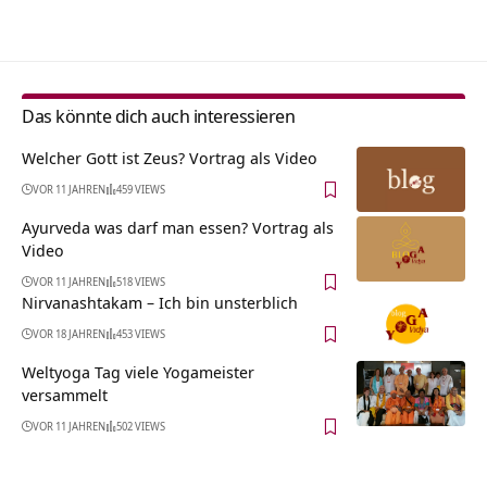
Alternative:
Das könnte dich auch interessieren
Welcher Gott ist Zeus? Vortrag als Video
VOR 11 JAHREN
459 VIEWS
Ayurveda was darf man essen? Vortrag als
Video
VOR 11 JAHREN
518 VIEWS
Nirvanashtakam – Ich bin unsterblich
VOR 18 JAHREN
453 VIEWS
Weltyoga Tag viele Yogameister
versammelt
VOR 11 JAHREN
502 VIEWS