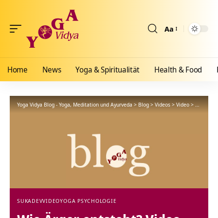
Aa
Größenänderun
Home
News
Yoga & Spiritualität
Health & Food
Yoga Vidya Blog - Yoga, Meditation und Ayurveda
>
Blog
>
Videos
>
Video
>
Wie Ärger
SUKADEV
VIDEO
YOGA PSYCHOLOGIE