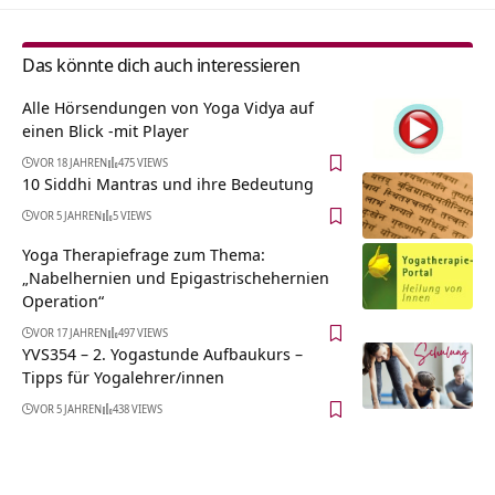
Das könnte dich auch interessieren
Alle Hörsendungen von Yoga Vidya auf
einen Blick -mit Player
VOR 18 JAHREN
475 VIEWS
10 Siddhi Mantras und ihre Bedeutung
VOR 5 JAHREN
5 VIEWS
Yoga Therapiefrage zum Thema:
„Nabelhernien und Epigastrischehernien
Operation“
VOR 17 JAHREN
497 VIEWS
YVS354 – 2. Yogastunde Aufbaukurs –
Tipps für Yogalehrer/innen
VOR 5 JAHREN
438 VIEWS