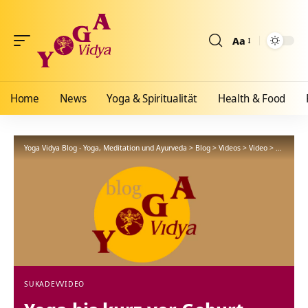
Aa
Größenänderun
Home
News
Yoga & Spiritualität
Health & Food
Yoga Vidya Blog - Yoga, Meditation und Ayurveda
>
Blog
>
Videos
>
Video
>
Yoga bis 
SUKADEV
VIDEO