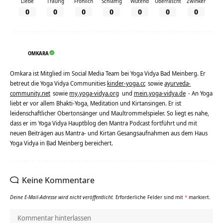
Liebe
Traurig
Fröhlich
Schläfrig
Wütend
Überrascht
Zwinker
0
0
0
0
0
0
0
OMKARA
Omkara ist Mitglied im Social Media Team bei Yoga Vidya Bad Meinberg. Er
betreut die Yoga Vidya Communities
kinder-yoga.cc
sowie
ayurveda-
community.net
sowie
my.yoga-vidya.org
und
mein.yoga-vidya.de
- An Yoga
liebt er vor allem Bhakti-Yoga, Meditation und Kirtansingen. Er ist
leidenschaftlicher Obertonsänger und Maultrommelspieler. So liegt es nahe,
dass er im Yoga Vidya Hauptblog den Mantra Podcast fortführt und mit
neuen Beiträgen aus Mantra- und Kirtan Gesangsaufnahmen aus dem Haus
Yoga Vidya in Bad Meinberg bereichert.
Keine Kommentare
Deine E-Mail-Adresse wird nicht veröffentlicht.
Erforderliche Felder sind mit
*
markiert.