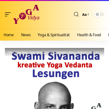
Aa
Größenänderun
Home
News
Yoga & Spiritualität
Health & Food
Yoga Vidya Blog - Yoga, Meditation und Ayurveda
>
Blog
>
Podcast
>
Tägl. Inspiration