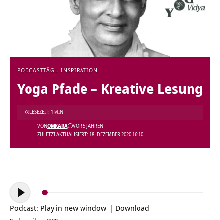
PODCAST
TÄGL. INSPIRATION
Yoga Pfade – Kreative Lesung
LESEZEIT: 1 MIN
VON
OMKARA
VOR 5 JAHREN
ZULETZT AKTUALISIERT: 18. DEZEMBER 2020 16:10
Audio-
Player
Podcast:
Play in new window
|
Download