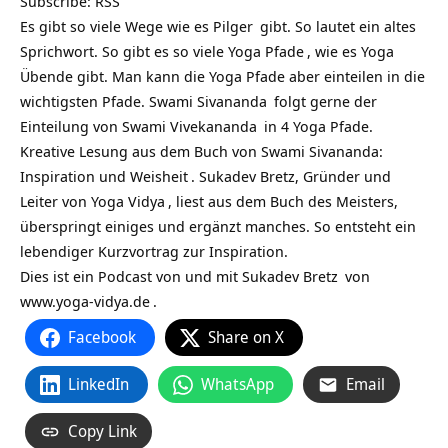
Subscribe:
RSS
Es gibt so viele Wege wie es
Pilger
gibt. So lautet ein altes
Sprichwort. So gibt es so viele
Yoga Pfade
, wie es
Yoga
Übende gibt. Man kann die Yoga Pfade aber einteilen in die
wichtigsten Pfade.
Swami Sivananda
folgt gerne der
Einteilung von
Swami Vivekananda
in 4 Yoga Pfade.
Kreative Lesung aus dem Buch von Swami Sivananda:
Inspiration und Weisheit
. Sukadev Bretz, Gründer und
Leiter von
Yoga Vidya
, liest aus dem Buch des Meisters,
überspringt einiges und ergänzt manches. So entsteht ein
lebendiger Kurzvortrag zur Inspiration.
Dies ist ein Podcast von und mit
Sukadev Bretz
von
www.yoga-vidya.de
.
Facebook
Share on X
LinkedIn
WhatsApp
Email
Copy Link