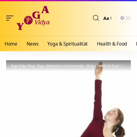
Aa
Größenänderun
Home
News
Yoga & Spiritualität
Health & Food
Yoga Vidya Blog - Yoga, Meditation und Ayurveda
>
Blog
>
Health & Food
>
Yogathera