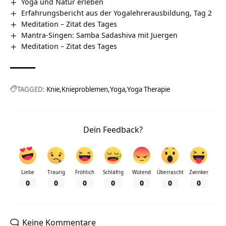
Yoga und Natur erleben
Erfahrungsbericht aus der Yogalehrerausbildung, Tag 2
Meditation – Zitat des Tages
Mantra-Singen: Samba Sadashiva mit Juergen
Meditation – Zitat des Tages
TAGGED:
Knie
Knieproblemen
Yoga
Yoga Therapie
Dein Feedback?
Liebe
Traurig
Fröhlich
Schläfrig
Wütend
Überrascht
Zwinker
0
0
0
0
0
0
0
Keine Kommentare