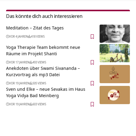
Das könnte dich auch interessieren
Meditation – Zitat des Tages
VOR 4 JAHREN
418 VIEWS
Yoga Therapie Team bekommt neue
Räume im Projekt Shanti
VOR 17 JAHREN
493 VIEWS
Anekdoten über Swami Sivananda –
Kurzvortrag als mp3 Datei
VOR 19 JAHREN
505 VIEWS
Sven und Elke – neue Sevakas im Haus
Yoga Vidya Bad Meinberg
VOR 19 JAHREN
603 VIEWS