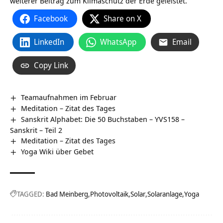
weiterer Beitrag zum Klimaschutz der Erde geleistet.
Facebook
Share on X
LinkedIn
WhatsApp
Email
Copy Link
Teamaufnahmen im Februar
Meditation – Zitat des Tages
Sanskrit Alphabet: Die 50 Buchstaben – YVS158 –
Sanskrit – Teil 2
Meditation – Zitat des Tages
Yoga Wiki über Gebet
TAGGED:
Bad Meinberg
Photovoltaik
Solar
Solaranlage
Yoga