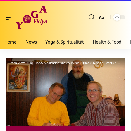
Aa
Größenänderun
Home
News
Yoga & Spiritualität
Health & Food
Yoga Vidya Blog - Yoga, Meditation und Ayurveda
>
Blog
>
News
>
Events
>
Yoga Vidy