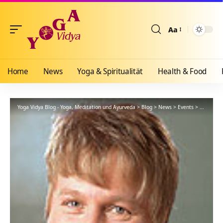
Aa
Größenänderun
Home
News
Yoga & Spiritualität
Health & Food
Yoga Vidya Blog - Yoga, Meditation und Ayurveda
>
Blog
>
News
>
Events
>
Workshop