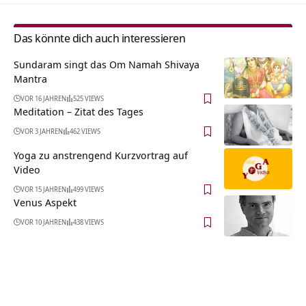
Das könnte dich auch interessieren
Sundaram singt das Om Namah Shivaya
Mantra
VOR 16 JAHREN
525 VIEWS
Meditation – Zitat des Tages
VOR 3 JAHREN
462 VIEWS
Yoga zu anstrengend Kurzvortrag auf
Video
VOR 15 JAHREN
499 VIEWS
Venus Aspekt
VOR 10 JAHREN
438 VIEWS