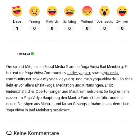
Liebe
Traurig
Fröhlich
Schläfrig
Wütend
Überrascht
Zwinker
1
0
0
0
0
0
0
OMKARA
Omkara ist Mitglied im Social Media Team bei Yoga Vidya Bad Meinberg. Er
betreut die Yoga Vidya Communities
kinder-yoga.cc
sowie
ayurveda-
community.net
sowie
my.yoga-vidya.org
und
mein.yoga-vidya.de
- An Yoga
liebt er vor allem Bhakti-Yoga, Meditation und Kirtansingen. Er ist
leidenschaftlicher Obertonsänger und Maultrommelspieler. So liegt es nahe,
dass er im Yoga Vidya Hauptblog den Mantra Podcast fortführt und mit
neuen Beiträgen aus Mantra- und Kirtan Gesangsaufnahmen aus dem Haus
Yoga Vidya in Bad Meinberg bereichert.
Keine Kommentare