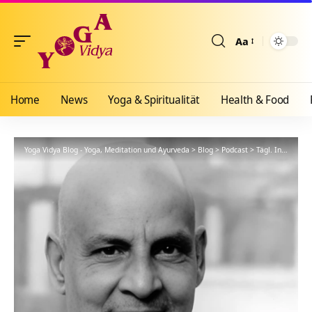
Aa
Größenänderun
Home
News
Yoga & Spiritualität
Health & Food
Yoga Vidya Blog - Yoga, Meditation und Ayurveda
>
Blog
>
Podcast
>
Tägl. Inspiration