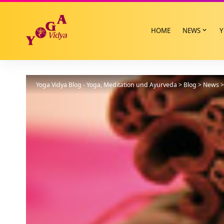
HOME
NEWS
Y
Yoga Vidya Blog - Yoga, Meditation und Ayurveda
>
Blog
>
News