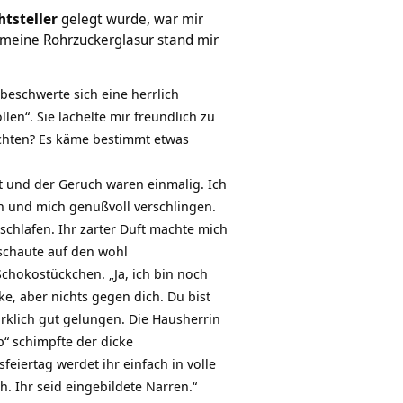
tsteller
gelegt wurde, war mir
nd meine Rohrzuckerglasur stand mir
 beschwerte sich eine herrlich
en“. Sie lächelte mir freundlich zu
schten? Es käme bestimmt etwas
t und der Geruch waren einmalig. Ich
n und mich genußvoll verschlingen.
chlafen. Ihr zarter Duft machte mich
 schaute auf den wohl
Schokostückchen. „Ja, ich bin noch
ke, aber nichts gegen dich. Du bist
irklich gut gelungen. Die Hausherrin
p“ schimpfte der dicke
eiertag werdet ihr einfach in volle
 Ihr seid eingebildete Narren.“