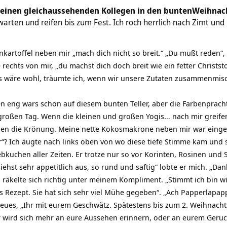
einen gleichaussehenden Kollegen in den bunten
Weihnach
es warten und reifen bis zum Fest. Ich roch herrlich nach Zimt u
ankartoffel neben mir „mach dich nicht so breit.“ „Du mußt reden“,
hts von mir, „du machst dich doch breit wie ein fetter Christstoll
as wäre wohl, träumte ich, wenn wir unsere Zutaten zusammenmi
en eng wars schon auf diesem bunten Teller, aber die Farbenprach
großen Tag. Wenn die kleinen und großen Yogis… nach mir greife
chen die Krönung. Meine nette Kokosmakrone neben mir war einges
er“? Ich äugte nach links oben von wo diese tiefe Stimme kam und
kuchen aller Zeiten. Er trotze nur so vor Korinten, Rosinen und 
iehst sehr appetitlich aus, so rund und saftig“ lobte er mich. „Dan
 räkelte sich richtig unter meinem Kompliment. „Stimmt ich bin w
s Rezept. Sie hat sich sehr viel Mühe gegeben“. „Ach Papperlapap
eues, „Ihr mit eurem Geschwätz. Spätestens bis zum 2. Weihnachtsf
 wird sich mehr an eure Aussehen erinnern, oder an eurem Geruch.