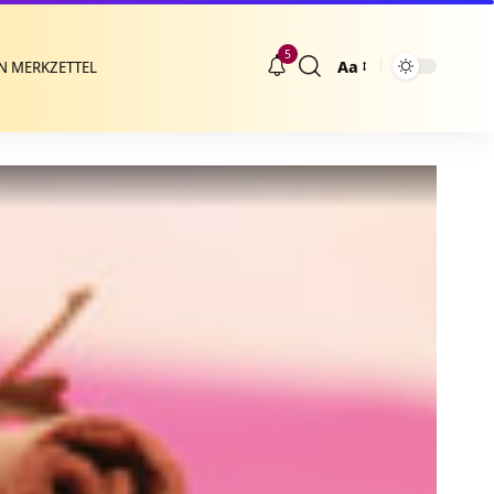
5
Aa
N MERKZETTEL
Größenänderung