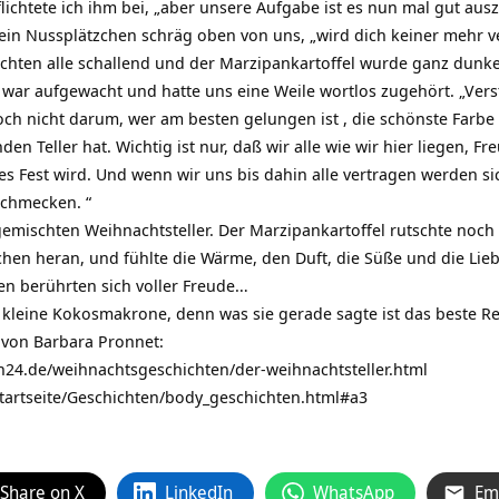
 pflichtete ich ihm bei, „aber unsere Aufgabe ist es nun mal gut 
e ein Nussplätzchen schräg oben von uns, „wird dich keiner mehr 
 lachten alle schallend und der Marzipankartoffel wurde ganz dunk
r aufgewacht und hatte uns eine Weile wortlos zugehört. „Verst
och nicht darum, wer am besten gelungen ist , die schönste Farb
den Teller hat. Wichtig ist nur, daß wir alle wie wir hier liegen, 
es Fest wird. Und wenn wir uns bis dahin alle vertragen werden 
schmecken. “
gemischten Weihnachtsteller. Der Marzipankartoffel rutschte noch
n heran, und fühlte die Wärme, den Duft, die Süße und die Lieb
n berührten sich voller Freude…
e kleine Kokosmakrone, denn was sie gerade sagte ist das beste R
 von Barbara Pronnet:
n24.de/weihnachtsgeschichten/der-weihnachtsteller.html
Startseite/Geschichten/body_geschichten.html#a3
Share on X
LinkedIn
WhatsApp
Em