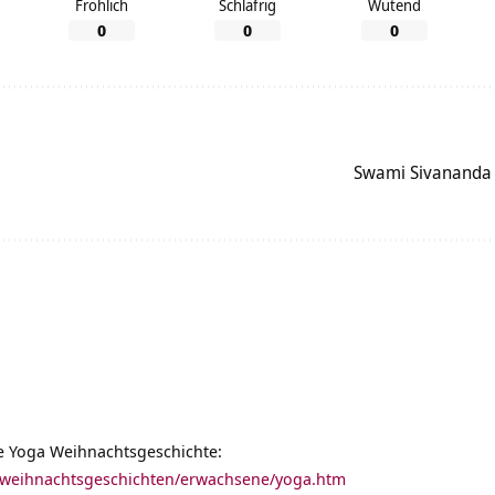
Fröhlich
Schläfrig
Wütend
0
0
0
Swami Sivananda 
ne Yoga Weihnachtsgeschichte:
/weihnachtsgeschichten/erwachsene/yoga.htm