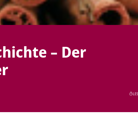
hichte – Der
er
LES