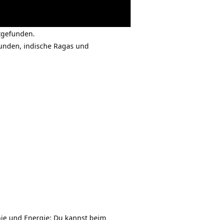
ttgefunden.
unden, indische Ragas und
nie und Energie: Du kannst beim