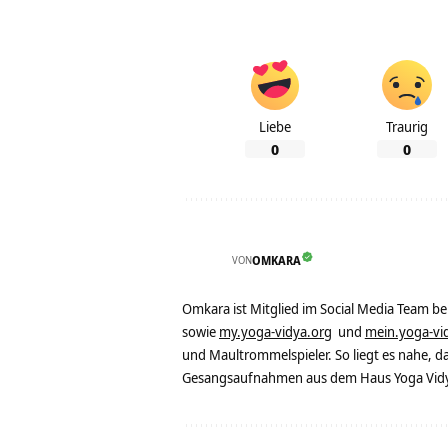
Liebe
Traurig
0
0
VON
OMKARA
Omkara ist Mitglied im Social Media Team b
sowie
my.yoga-vidya.org
und
mein.yoga-vi
und Maultrommelspieler. So liegt es nahe, 
Gesangsaufnahmen aus dem Haus Yoga Vidya