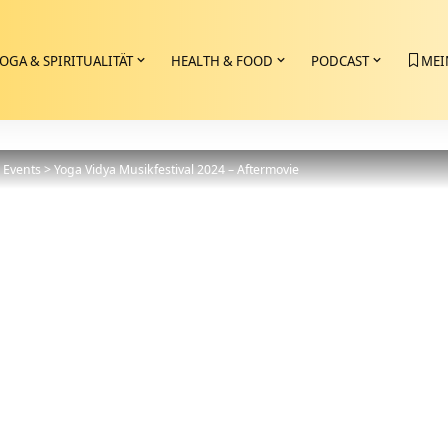
OGA & SPIRITUALITÄT
HEALTH & FOOD
PODCAST
MEI
>
Events
>
Yoga Vidya Musikfestival 2024 – Aftermovie