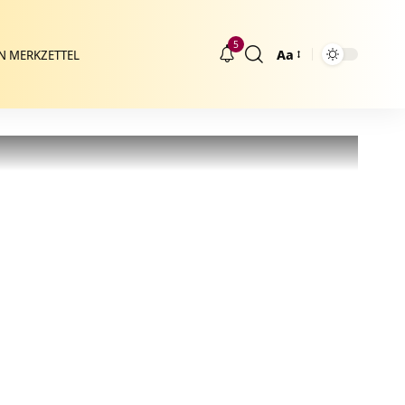
5
Aa
N MERKZETTEL
Größenänderung