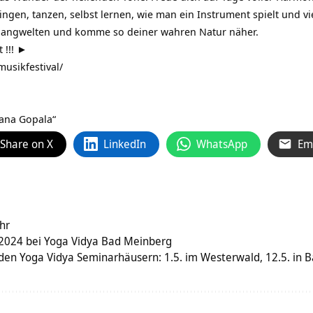
ingen, tanzen, selbst lernen, wie man ein Instrument spielt und vi
langwelten und komme so deiner wahren Natur näher.
t !!! ►
usikfestival/
dana Gopala“
Share on X
LinkedIn
WhatsApp
Em
hr
 2024 bei Yoga Vidya Bad Meinberg
 den Yoga Vidya Seminarhäusern: 1.5. im Westerwald, 12.5. in