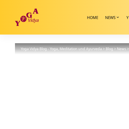
HOME
NEWS
Y
Yoga Vidya Blog - Yoga, Meditation und Ayurveda
>
Blog
>
News