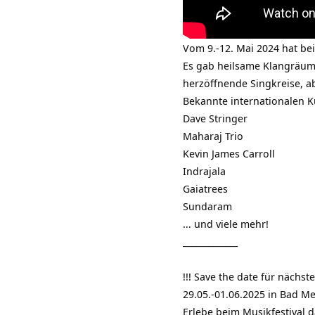
Vom 9.-12. Mai 2024 hat bei
Es gab heilsame Klangräum
herzöffnende Singkreise, ab
Bekannte internationalen Kü
Dave Stringer
Maharaj Trio
Kevin James Carroll
Indrajala
Gaiatrees
Sundaram
… und viele mehr!
_____________
!!! Save the date für nächstes
29.05.-01.06.2025 in Bad M
Erlebe beim Musikfestival 