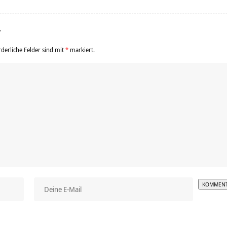
r
rderliche Felder sind mit
*
markiert.
Alterna