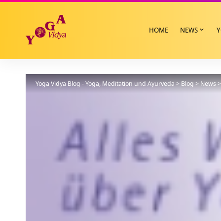
HOME
NEWS
Y
Yoga Vidya Blog - Yoga, Meditation und Ayurveda
>
Blog
>
News