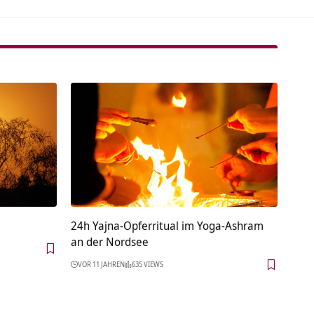
24h Yajna-Opferritual im Yoga-Ashram
an der Nordsee
VOR 11 JAHREN
635 VIEWS