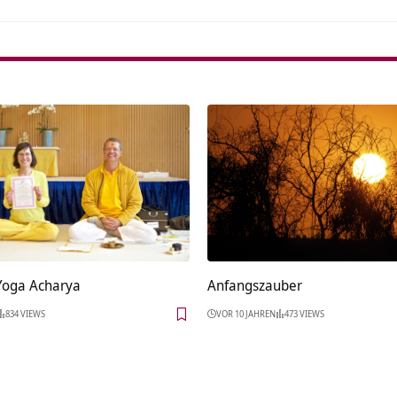
 Yoga Acharya
Anfangszauber
834 VIEWS
VOR 10 JAHREN
473 VIEWS