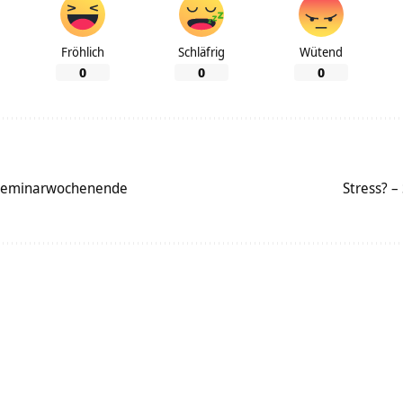
Fröhlich
Schläfrig
Wütend
0
0
0
n Seminarwochenende
Stress? 