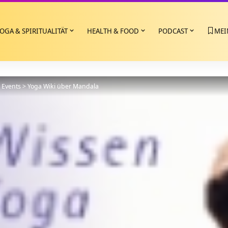
OGA & SPIRITUALITÄT
HEALTH & FOOD
PODCAST
MEI
>
Events
>
Yoga Wiki über Mandala