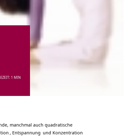
EZEIT: 1 MIN
runde, manchmal auch quadratische
tion
,
Entspannung
und
Konzentration