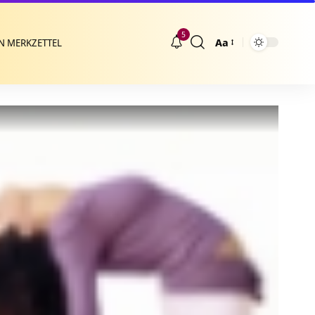
5
Aa
N MERKZETTEL
Größenänderung