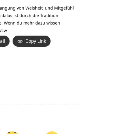
rlangung von
Weisheit
und
Mitgefühl
ndalas ist durch die Tradition
ene. Wenn du mehr dazu wissen
g/cw
ail
Copy Link