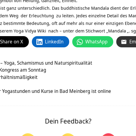
Symbol von Heilung, Ganzheit, Einheit.
ist ganz unterschiedlich. Das buddhistische Mandala dient der E
 dem
Weg
der
Erleuchtung
zu leiten. Jedes einzelne Detail des Ma
nz bestimmte Bedeutung, oft auf mehr als nur einer einzigen Eb
unserem
Yoga Vidya Wiki
nach – unter dem Stichwort „
Mandala
„. s
Share on X
LinkedIn
WhatsApp
Em
– Yoga, Schamismus und Naturspiritualität
 Kongress am Sonntag
erhältnismäßigkeit
 Yogastunden und Kurse in Bad Meinberg ist online
Dein Feedback?