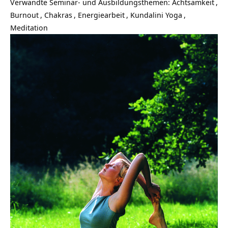
Verwandte Seminar- und Ausbildungsthemen:
Achtsamkeit
,
Burnout
,
Chakras
,
Energiearbeit
,
Kundalini Yoga
,
Meditation