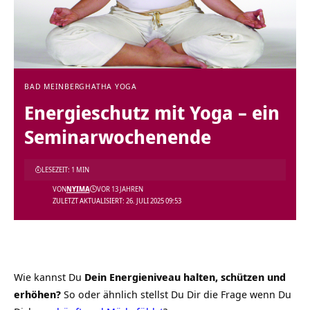
BAD MEINBERG
HATHA YOGA
Energieschutz mit Yoga – ein
Seminarwochenende
LESEZEIT: 1 MIN
VON
NYIMA
VOR 13 JAHREN
ZULETZT AKTUALISIERT: 26. JULI 2025 09:53
Wie kannst Du
Dein Energieniveau halten, schützen und
erhöhen?
So oder ähnlich stellst Du Dir die Frage wenn Du