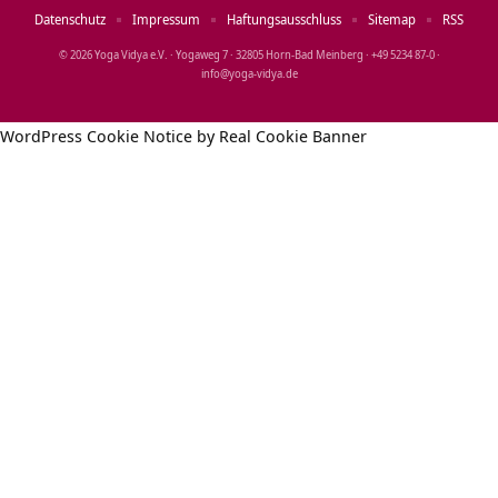
Datenschutz
Impressum
Haftungsausschluss
Sitemap
RSS
© 2026 Yoga Vidya e.V. · Yogaweg 7 · 32805 Horn‑Bad Meinberg · +49 5234 87‑0 ·
info@yoga‑vidya.de
WordPress Cookie Notice by Real Cookie Banner