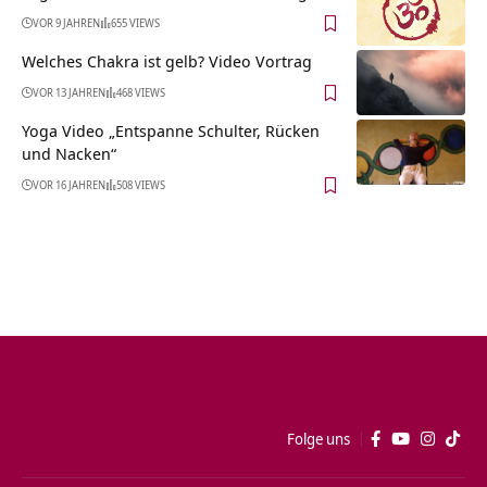
VOR 9 JAHREN
655 VIEWS
Welches Chakra ist gelb? Video Vortrag
VOR 13 JAHREN
468 VIEWS
Yoga Video „Entspanne Schulter, Rücken
und Nacken“
VOR 16 JAHREN
508 VIEWS
Folge uns