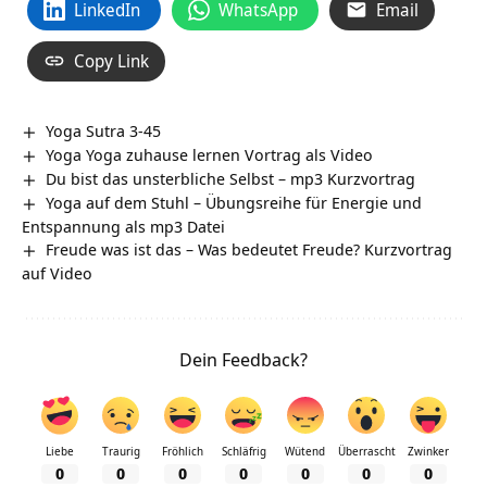
LinkedIn
WhatsApp
Email
Copy Link
Yoga Sutra 3-45
Yoga Yoga zuhause lernen Vortrag als Video
Du bist das unsterbliche Selbst – mp3 Kurzvortrag
Yoga auf dem Stuhl – Übungsreihe für Energie und
Entspannung als mp3 Datei
Freude was ist das – Was bedeutet Freude? Kurzvortrag
auf Video
Dein Feedback?
Liebe
Traurig
Fröhlich
Schläfrig
Wütend
Überrascht
Zwinker
0
0
0
0
0
0
0