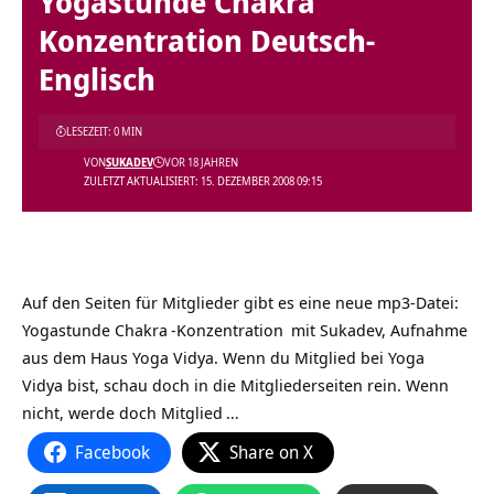
Yogastunde Chakra
Konzentration Deutsch-
Englisch
LESEZEIT: 0 MIN
VON
SUKADEV
VOR 18 JAHREN
ZULETZT AKTUALISIERT: 15. DEZEMBER 2008 09:15
Auf den Seiten für Mitglieder gibt es eine neue mp3-Datei:
Yogastunde
Chakra
-Konzentration
mit Sukadev, Aufnahme
aus dem Haus Yoga Vidya. Wenn du Mitglied bei
Yoga
Vidya bist, schau doch in die Mitgliederseiten rein. Wenn
nicht,
werde doch Mitglied
…
Facebook
Share on X