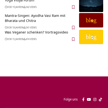
Yoga Vidya Forum
VOR 19 JAHREN
542 VIEWS
Mantra-Singen: Ayodha Vasi Ram mit
Bharata und Chitra
VOR 18 JAHREN
541 VIEWS
Was Veganer schenken? Vortragsvideo
VOR 15 JAHREN
474 VIEWS
Folge uns