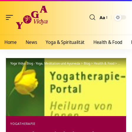
Aa
Größenänderun
Home
News
Yoga & Spiritualität
Health & Food
Yoga Vidya Blog - Yoga, Meditation und Ayurveda
>
Blog
>
Health & Food
>
Yogathera
YOGATHERAPIE