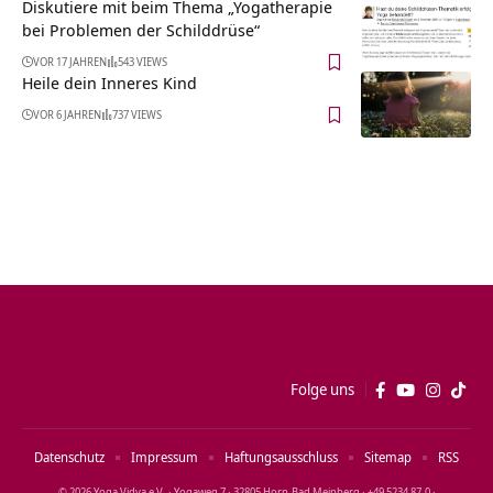
Diskutiere mit beim Thema „Yogatherapie
bei Problemen der Schilddrüse“
VOR 17 JAHREN
543 VIEWS
Heile dein Inneres Kind
VOR 6 JAHREN
737 VIEWS
Folge uns
Datenschutz
Impressum
Haftungsausschluss
Sitemap
RSS
© 2026 Yoga Vidya e.V. · Yogaweg 7 · 32805 Horn‑Bad Meinberg · +49 5234 87‑0 ·