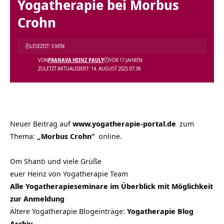
Yogatherapie bei Morbus
Crohn
LESEZEIT: 0 MIN
VON
PRANAVA HEINZ PAULY
VOR 17 JAHREN
ZULETZT AKTUALISIERT: 14. AUGUST 2025 07:38
Neuer Beitrag auf
www.yogatherapie-portal.de
zum
Thema:
„Morbus Crohn“
online.
Om Shanti und viele Grüße
euer Heinz von Yogatherapie Team
Alle Yogatherapieseminare im Überblick mit Möglichkeit
zur Anmeldung
Ältere Yogatherapie Blogeinträge:
Yogatherapie Blog
Archiv