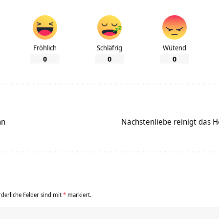
Fröhlich
Schläfrig
Wütend
0
0
0
hn
Nächstenliebe reinigt das 
rderliche Felder sind mit
*
markiert.