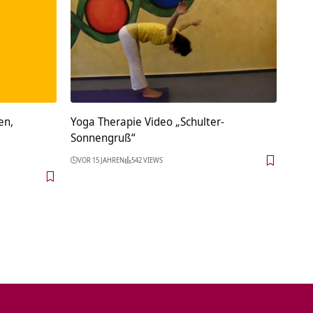
en,
Yoga Therapie Video „Schulter-
Sonnengruß“
VOR 15 JAHREN
542 VIEWS