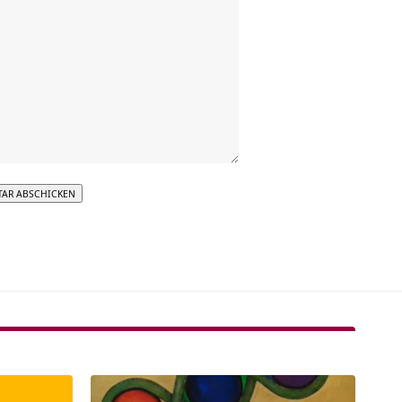
tive: