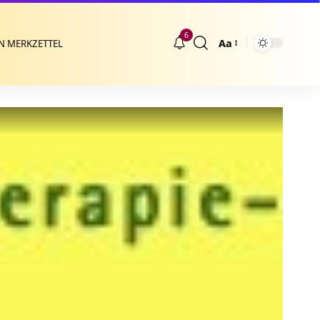
6
Aa
N MERKZETTEL
Größenänderung