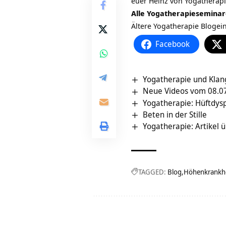
euer Heinz von Yogatherap
Alle Yogatherapieseminar
Ältere Yogatherapie Blogei
Facebook
Yogatherapie und Klan
Neue Videos vom 08.07
Yogatherapie: Hüftdys
Beten in der Stille
Yogatherapie: Artikel 
TAGGED:
Blog
Höhenkrankhe