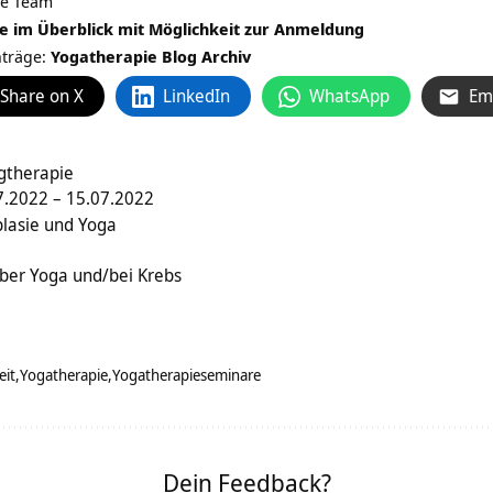
ie Team
e im Überblick mit Möglichkeit zur Anmeldung
nträge:
Yogatherapie Blog Archiv
Share on X
LinkedIn
WhatsApp
Em
gtherapie
.2022 – 15.07.2022
plasie und Yoga
über Yoga und/bei Krebs
it
Yogatherapie
Yogatherapieseminare
Dein Feedback?