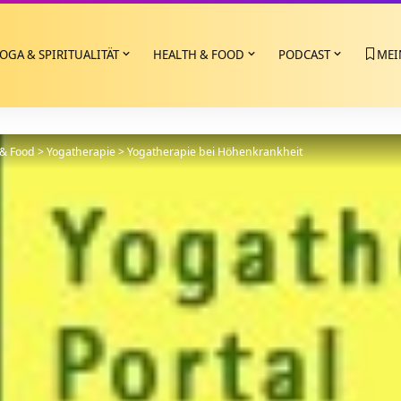
OGA & SPIRITUALITÄT
HEALTH & FOOD
PODCAST
MEI
 & Food
>
Yogatherapie
>
Yogatherapie bei Höhenkrankheit