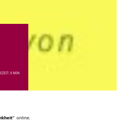
EZEIT: 0 MIN
nkheit“
online.