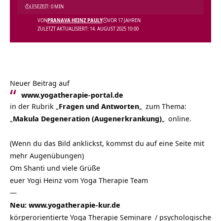
LESEZEIT: 0 MIN
VON
PRANAVA HEINZ PAULY
VOR 17 JAHREN
ZULETZT AKTUALISIERT: 14. AUGUST 2025 10:00
Neuer Beitrag auf
www.yogatherapie-portal.de
in der Rubrik
„
Fragen und Antworten
„
zum Thema:
„
Makula Degeneration (Augenerkrankung)
„
online.
(Wenn du das Bild anklickst, kommst du auf eine Seite mit
mehr Augenübungen)
Om Shanti und viele Grüße
euer Yogi Heinz vom Yoga Therapie Team
—
Neu: www.yogatherapie-kur.de
körperorientierte Yoga Therapie Seminare
/
psychologische