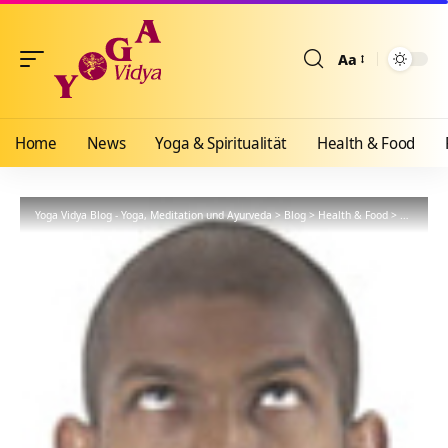
Aa
Größenänderun
Home
News
Yoga & Spiritualität
Health & Food
Yoga Vidya Blog - Yoga, Meditation und Ayurveda
>
Blog
>
Health & Food
>
Yogathera