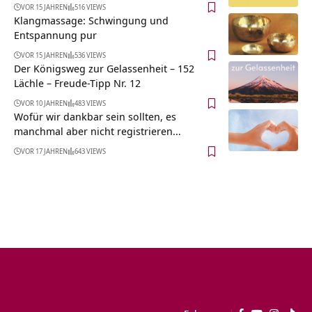
VOR 15 JAHREN
516 VIEWS
Klangmassage: Schwingung und
Entspannung pur
VOR 15 JAHREN
536 VIEWS
Der Königsweg zur Gelassenheit – 152
Lächle – Freude-Tipp Nr. 12
VOR 10 JAHREN
483 VIEWS
Wofür wir dankbar sein sollten, es
manchmal aber nicht registrieren…
VOR 17 JAHREN
643 VIEWS