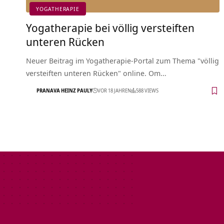
YOGATHERAPIE
Yogatherapie bei völlig versteiften
unteren Rücken
Neuer Beitrag im Yogatherapie-Portal zum Thema "völlig
versteiften unteren Rücken" online. Om…
PRANAVA HEINZ PAULY
VOR 18 JAHREN
588 VIEWS