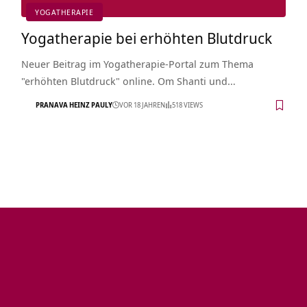
YOGATHERAPIE
Yogatherapie bei erhöhten Blutdruck
Neuer Beitrag im Yogatherapie-Portal zum Thema
"erhöhten Blutdruck" online. Om Shanti und…
PRANAVA HEINZ PAULY
VOR 18 JAHREN
518 VIEWS