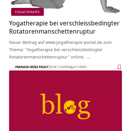
YOGATHERAPIE
Yogatherapie bei verschleissbedingter
Rotatorenmanschettenruptur
Neuer Beitrag auf www.yogatherapie-portal.de zum
Thema: "Yogatherapie bei verschleissbedingter
Rotatorenmanschettenruptur" online. …
PRANAVA HEINZ PAULY
VOR 17 JAHREN
417 VIEWS