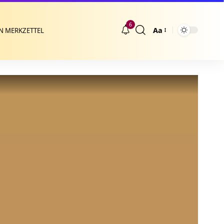
6
Aa
N MERKZETTEL
Größenänderung