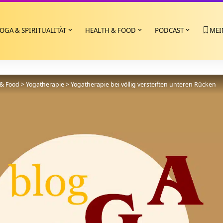
OGA & SPIRITUALITÄT
HEALTH & FOOD
PODCAST
MEI
 & Food
>
Yogatherapie
>
Yogatherapie bei völlig versteiften unteren Rücken