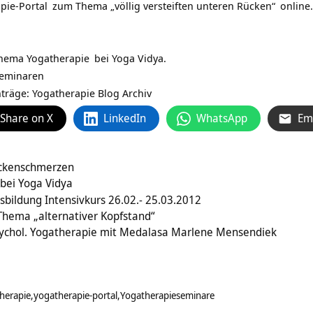
pie-Portal
zum Thema
„völlig versteiften unteren Rücken“
online.
Thema
Yogatherapie
bei
Yoga Vidya.
seminaren
nträge:
Yogatherapie Blog Archiv
Share on X
LinkedIn
WhatsApp
Em
ckenschmerzen
bei Yoga Vidya
bildung Intensivkurs 26.02.- 25.03.2012
Thema „alternativer Kopfstand“
Psychol. Yogatherapie mit Medalasa Marlene Mensendiek
herapie
yogatherapie-portal
Yogatherapieseminare