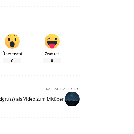
Überrascht
Zwinker
0
0
NÄCHSTER ARTIKEL
gruss) als Video zum Mitüben