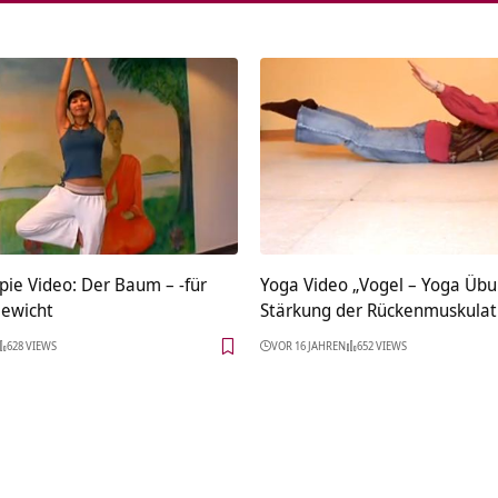
pie Video: Der Baum – -für
Yoga Video „Vogel – Yoga Übu
gewicht
Stärkung der Rückenmuskulat
628 VIEWS
VOR 16 JAHREN
652 VIEWS