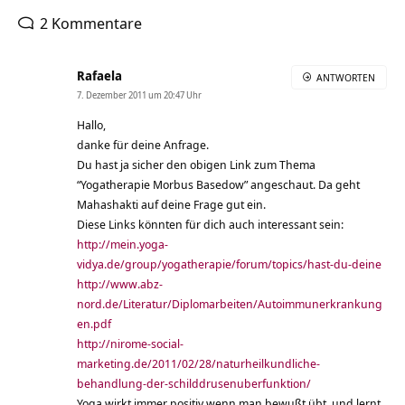
2 Kommentare
Rafaela
ANTWORTEN
7. Dezember 2011 um 20:47 Uhr
Hallo,
danke für deine Anfrage.
Du hast ja sicher den obigen Link zum Thema
“Yogatherapie Morbus Basedow” angeschaut. Da geht
Mahashakti auf deine Frage gut ein.
Diese Links könnten für dich auch interessant sein:
http://mein.yoga-
vidya.de/group/yogatherapie/forum/topics/hast-du-deine
http://www.abz-
nord.de/Literatur/Diplomarbeiten/Autoimmunerkrankung
en.pdf
http://nirome-social-
marketing.de/2011/02/28/naturheilkundliche-
behandlung-der-schilddrusenuberfunktion/
Yoga wirkt immer positiv wenn man bewußt übt, und lernt