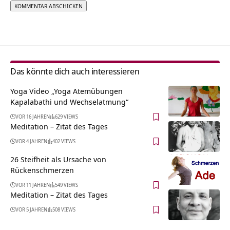
Alternative:
Das könnte dich auch interessieren
Yoga Video „Yoga Atemübungen
Kapalabathi und Wechselatmung“
VOR 16 JAHREN
629 VIEWS
Meditation – Zitat des Tages
VOR 4 JAHREN
402 VIEWS
26 Steifheit als Ursache von
Rückenschmerzen
VOR 11 JAHREN
549 VIEWS
Meditation – Zitat des Tages
VOR 5 JAHREN
508 VIEWS