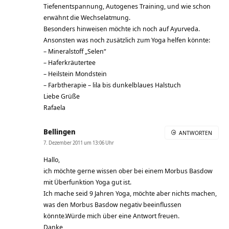
Tiefenentspannung, Autogenes Training, und wie schon
erwähnt die Wechselatmung.
Besonders hinweisen möchte ich noch auf Ayurveda.
Ansonsten was noch zusätzlich zum Yoga helfen könnte:
– Mineralstoff „Selen“
– Haferkräutertee
– Heilstein Mondstein
– Farbtherapie – lila bis dunkelblaues Halstuch
Liebe Grüße
Rafaela
Bellingen
ANTWORTEN
7. Dezember 2011 um 13:06 Uhr
Hallo,
ich möchte gerne wissen ober bei einem Morbus Basdow
mit Überfunktion Yoga gut ist.
Ich mache seid 9 Jahren Yoga, möchte aber nichts machen,
was den Morbus Basdow negativ beeinflussen
könnte.Würde mich über eine Antwort freuen.
Danke