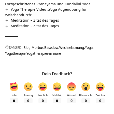
Fortgeschrittenes Pranayama und Kundalini Yoga
Yoga Therapie Video „Yoga Augenübung für
zwischendurch“
Meditation – Zitat des Tages
Meditation – Zitat des Tages
TAGGED:
Blog
Morbus Basedow
Wechselatmung
Yoga
Yogatherapie
Yogatherapieseminare
Dein Feedback?
Liebe
Traurig
Fröhlich
Schläfrig
Wütend
Überrascht
Zwinker
0
0
0
0
0
0
0