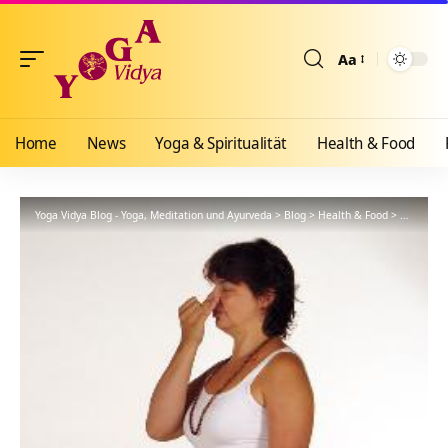
Aa
Größenänderun
Home
News
Yoga & Spiritualität
Health & Food
Yoga Vidya Blog - Yoga, Meditation und Ayurveda
>
Blog
>
Health & Food
>
Yogathera