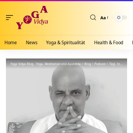
Aa
Größenänderun
Home
News
Yoga & Spiritualität
Health & Food
Yoga Vidya Blog - Yoga, Meditation und Ayurveda
>
Blog
>
Podcast
>
Tägl. Inspiration