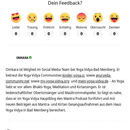
Dein Feedback?
Liebe
Traurig
Fröhlich
Schläfrig
Wütend
Überrascht
Zwinker
0
0
0
0
0
0
0
OMKARA
Omkara ist Mitglied im Social Media Team bei Yoga Vidya Bad Meinberg. Er
betreut die Yoga Vidya Communities
kinder-yoga.cc
sowie
ayurveda-
community.net
sowie
my.yoga-vidya.org
und
mein.yoga-vidya.de
- An Yoga
liebt er vor allem Bhakti-Yoga, Meditation und Kirtansingen. Er ist
leidenschaftlicher Obertonsänger und Maultrommelspieler. So liegt es nahe,
dass er im Yoga Vidya Hauptblog den Mantra Podcast fortführt und mit
neuen Beiträgen aus Mantra- und Kirtan Gesangsaufnahmen aus dem Haus
Yoga Vidya in Bad Meinberg bereichert.