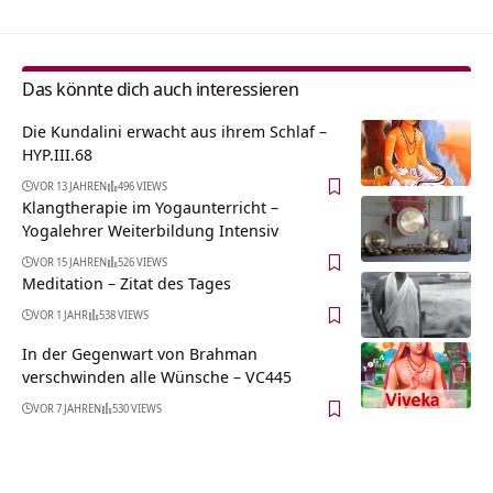
Das könnte dich auch interessieren
Die Kundalini erwacht aus ihrem Schlaf –
HYP.III.68
VOR 13 JAHREN
496 VIEWS
Klangtherapie im Yogaunterricht –
Yogalehrer Weiterbildung Intensiv
VOR 15 JAHREN
526 VIEWS
Meditation – Zitat des Tages
VOR 1 JAHR
538 VIEWS
In der Gegenwart von Brahman
verschwinden alle Wünsche – VC445
VOR 7 JAHREN
530 VIEWS