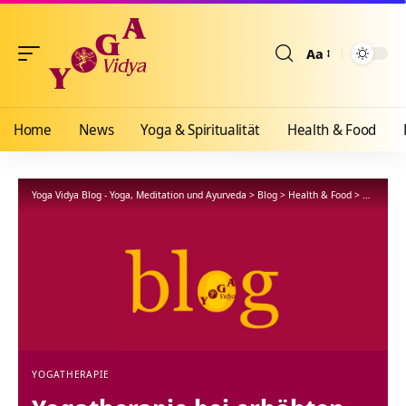
Aa
Größenänderun
Home
News
Yoga & Spiritualität
Health & Food
Yoga Vidya Blog - Yoga, Meditation und Ayurveda
>
Blog
>
Health & Food
>
Yogathera
YOGATHERAPIE