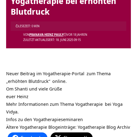
Yogatherapie bei erhöhten
Blutdruck
LESEZEIT: 0 MIN
VON
PRANAVA HEINZ PAULY
VOR 18 JAHREN
ZULETZT AKTUALISIERT: 18. JUNI 2025 09:15
Neuer Beitrag im
Yogatherapie-Portal
zum Thema
„erhöhten Blutdruck“
online.
Om Shanti und viele Grüße
euer Heinz
Mehr Informationen zum Thema
Yogatherapie
bei
Yoga
Vidya.
Infos zu den
Yogatherapieseminaren
Ältere Yogatherapie Blogeinträge:
Yogatherapie Blog Archiv