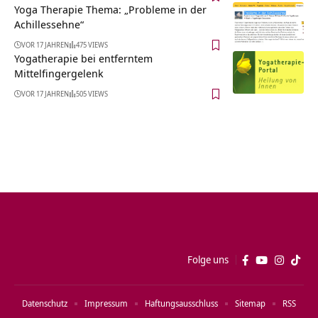
Yoga Therapie Thema: „Probleme in der
Achillessehne“
VOR 17 JAHREN
475 VIEWS
Yogatherapie bei entferntem
Mittelfingergelenk
VOR 17 JAHREN
505 VIEWS
Folge uns
Datenschutz
Impressum
Haftungsausschluss
Sitemap
RSS