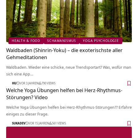
HEALTH & FOOD
SCHAMANISMUS
YOGA PSYCHOLOGIE
Waldbaden (Shinrin-Yoku) – die exoterischste aller
Gehmeditationen
Waldbaden. Wieder eine schicke, neue Trendsportart? Was, wofür man
sich eine App…
HU
VOR 3 JAHREN
790 VIEWS
Welche Yoga Übungen helfen bei Herz-Rhythmus-
Störungen? Video
Welche Yoga Übungen helfen bei Herz-Rhythmus-Störungen?? Erfahre
einiges zu dieser Frage.
SUKADEV
VOR 15 JAHREN
561 VIEWS