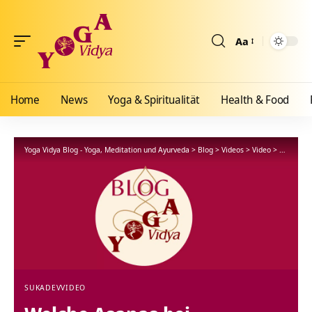
Aa
Größenänderun
Home
News
Yoga & Spiritualität
Health & Food
Yoga Vidya Blog - Yoga, Meditation und Ayurveda
>
Blog
>
Videos
>
Video
>
Welche As
SUKADEV
VIDEO