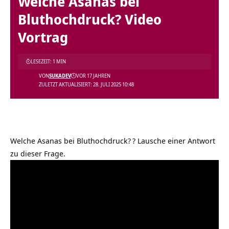
Welche Asanas bei
Bluthochdruck? Video
Vortrag
LESEZEIT: 1 MIN
VON
SUKADEV
VOR 17 JAHREN
ZULETZT AKTUALISIERT: 28. JULI 2025 10:48
Welche Asanas bei Bluthochdruck?
? Lausche einer Antwort
zu dieser Frage.