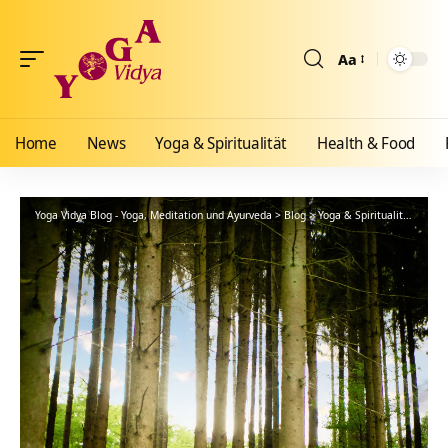
Aa
Größenänderun
Home
News
Yoga & Spiritualität
Health & Food
Yoga Vidya Blog - Yoga, Meditation und Ayurveda
>
Blog
>
Yoga & Spiritualität
>
Sch