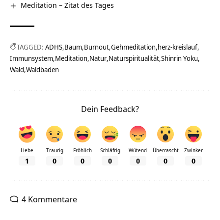
Meditation – Zitat des Tages
TAGGED:
ADHS
Baum
Burnout
Gehmeditation
herz-kreislauf
Immunsystem
Meditation
Natur
Naturspiritualität
Shinrin Yoku
Wald
Waldbaden
Dein Feedback?
Liebe
Traurig
Fröhlich
Schläfrig
Wütend
Überrascht
Zwinker
1
0
0
0
0
0
0
4 Kommentare