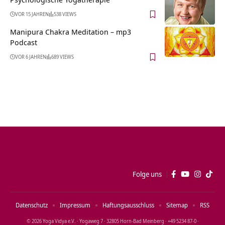
VOR 15 JAHREN
538 VIEWS
Manipura Chakra Meditation – mp3
Podcast
VOR 6 JAHREN
689 VIEWS
Folge uns
Datenschutz
Impressum
Haftungsausschluss
Sitemap
RSS
© 2026 Yoga Vidya e.V. · Yogaweg 7 · 32805 Horn‑Bad Meinberg · +49 5234 87‑0 ·