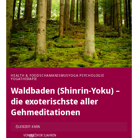
HEALTH & FOOD
SCHAMANISMUS
YOGA PSYCHOLOGIE
YOGATHERAPIE
Waldbaden (Shinrin-Yoku) –
die exoterischste aller
Gehmeditationen
LESEZEIT: 8 MIN
VON
HU
VOR 3 JAHREN