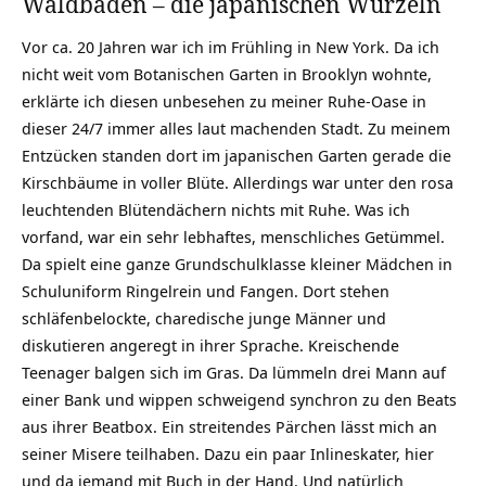
Waldbaden – die japanischen Wurzeln
Vor ca. 20 Jahren war ich im Frühling in New York. Da ich
nicht weit vom Botanischen Garten in Brooklyn wohnte,
erklärte ich diesen unbesehen zu meiner
Ruhe-Oase
in
dieser 24/7 immer alles laut machenden Stadt. Zu meinem
Entzücken standen dort im japanischen Garten gerade die
Kirschbäume in voller Blüte. Allerdings war unter den rosa
leuchtenden Blütendächern nichts mit Ruhe. Was ich
vorfand, war ein sehr lebhaftes, menschliches Getümmel.
Da spielt eine ganze Grundschulklasse kleiner Mädchen in
Schuluniform Ringelrein und Fangen. Dort stehen
schläfenbelockte, charedische junge Männer und
diskutieren angeregt in ihrer Sprache. Kreischende
Teenager balgen sich im Gras. Da lümmeln drei Mann auf
einer Bank und wippen schweigend synchron zu den Beats
aus ihrer Beatbox. Ein
streitendes Pärchen
lässt mich an
seiner Misere teilhaben. Dazu ein paar Inlineskater, hier
und da jemand mit Buch in der Hand. Und natürlich